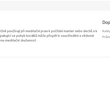
Dop
žně používají při meditační praxi k počítání manter nebo dechů a k
Kate
akující se pohyb korálků může přispět k soustředění a vědomé
Prům
svou meditační zkušenost.