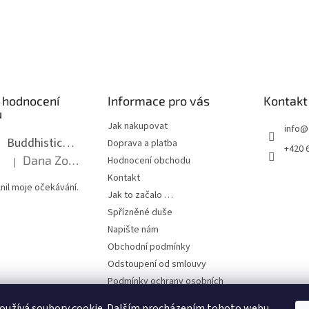
 hodnocení
Informace pro vás
Kontakt
ů
Jak nakupovat
info
@
Buddhistická mala dlouhá - tmavé dřevo s uzlíky 8 mm
Doprava a platba
+420 
Dana Zoubkova
Hodnocení obchodu
|
Hodnocení produktu je 5 z 5 hvězdiček.
Kontakt
nil moje očekávání.
Jak to začalo …
Spřízněné duše
Napište nám
Obchodní podmínky
Odstoupení od smlouvy
Podmínky ochrany osobních
údajů
oužívá soubory cookie. Dalším procházením tohoto webu