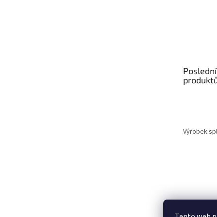
Poslední
produkt
Výrobek spl
Tento web p