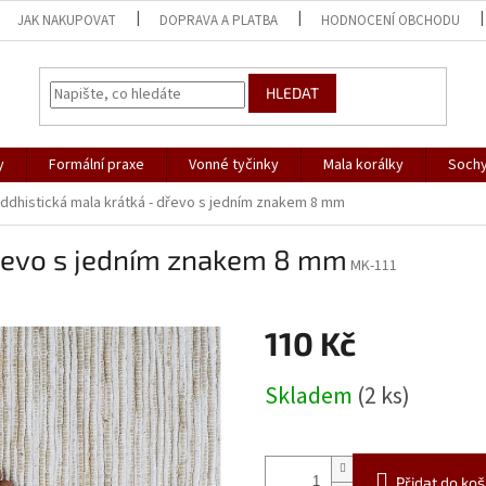
JAK NAKUPOVAT
DOPRAVA A PLATBA
HODNOCENÍ OBCHODU
HLEDAT
y
Formální praxe
Vonné tyčinky
Mala korálky
Sochy
ddhistická mala krátká - dřevo s jedním znakem 8 mm
dřevo s jedním znakem 8 mm
MK-111
110 Kč
Měrná
Skladem
(2 ks)
cena:
Přidat do koš