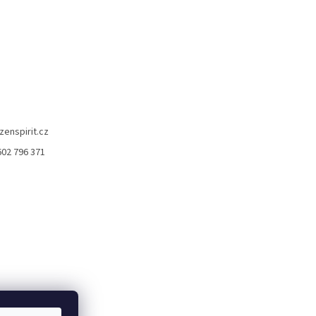
zenspirit.cz
602 796 371