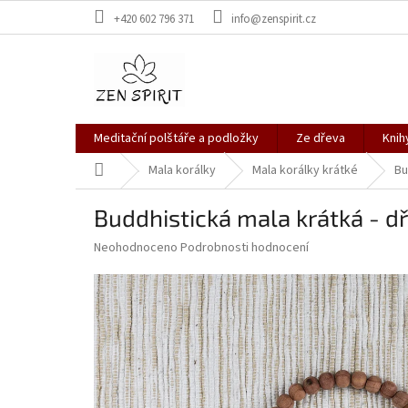
Přejít
+420 602 796 371
info@zenspirit.cz
na
obsah
Meditační polštáře a podložky
Ze dřeva
Knih
Domů
Mala korálky
Mala korálky krátké
Bu
Buddhistická mala krátká - 
Průměrné
Neohodnoceno
Podrobnosti hodnocení
hodnocení
produktu
je
0,0
z
5
hvězdiček.