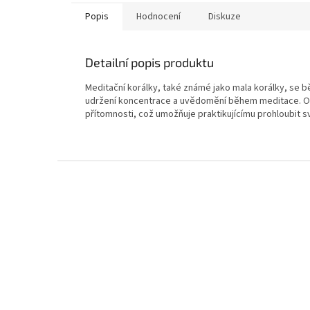
Popis
Hodnocení
Diskuze
Detailní popis produktu
Meditační korálky, také známé jako mala korálky, se bě
udržení koncentrace a uvědomění během meditace. Op
přítomnosti, což umožňuje praktikujícímu prohloubit 
Z
á
p
a
t
í