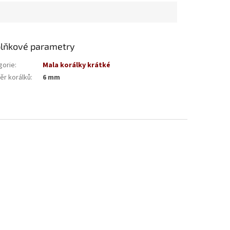
lňkové parametry
gorie
:
Mala korálky krátké
ěr korálků
:
6 mm