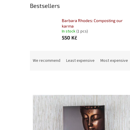
Bestsellers
Barbara Rhodes: Composting our
karma
In stock
(1 pcs)
550 Kč
P
r
We recommend
Least expensive
Most expensive
o
d
u
c
t
L
s
i
o
s
r
t
t
o
i
f