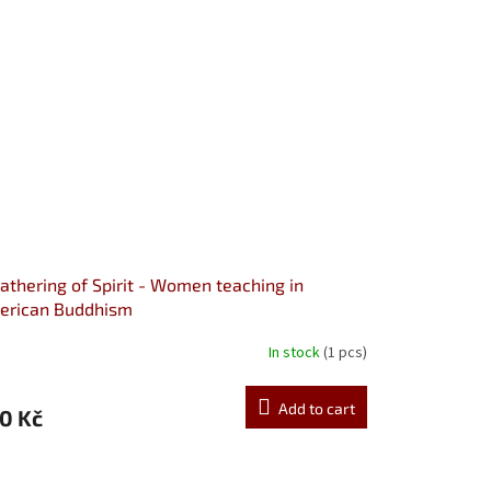
athering of Spirit - Women teaching in
erican Buddhism
In stock
(1 pcs)
Add to cart
0 Kč