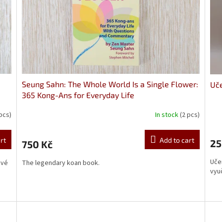
Seung Sahn: The Whole World Is a Single Flower:
Uč
365 Kong-Ans for Everyday Life
pcs)
In stock
(2 pcs)
The
average
product
rt
Add to cart
25
750 Kč
rating
is
Uče
ové
The legendary koan book.
5,0
vyuč
out
of
5
stars.