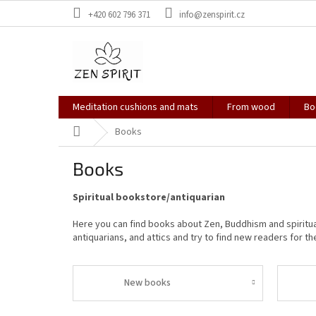
Skip
+420 602 796 371
info@zenspirit.cz
to
content
Meditation cushions and mats
From wood
Bo
Home
Books
Books
Spiritual bookstore/antiquarian
Here you can find books about Zen, Buddhism and spiritua
antiquarians, and attics and try to find new readers for t
New books