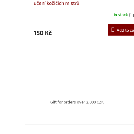
učení kočičích mistrů
In stock
(1
Add to ca
150 Kč
Gift for orders over 2,000 CZK
F
o