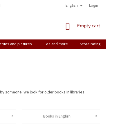
English
ONTACT
HOW IT ALL STARTED...
SOULMATES
Login
CONTACT US
SHOPPING
Empty cart
CART
atues and pictures
Tea and more
Store rating
Soulmate
 by someone.
We look for older books in libraries,
Books in English