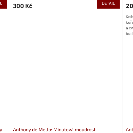
L
DETAIL
300 Kč
20
Knih
koře
a c
budd
y -
Anthony de Mello: Minutová moudrost
Ant