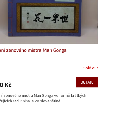
ení zenového mistra Man Gonga
Sold out
DETAIL
0 Kč
ní zenového mistra Man Gonga ve formě krátkých
ujících rad. Kniha je ve slovenštině.