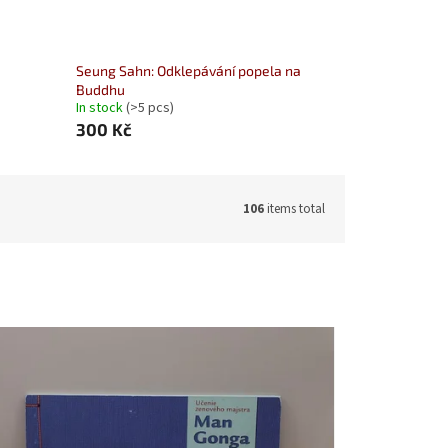
Seung Sahn: Odklepávání popela na
Buddhu
In stock
(>5 pcs)
300 Kč
106
items total