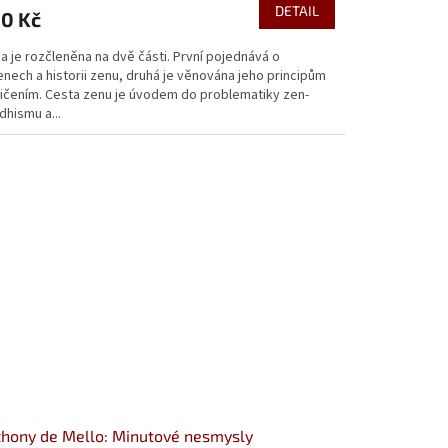
DETAIL
0 Kč
a je rozčleněna na dvě části. První pojednává o
nech a historii zenu, druhá je věnována jeho principům
vičením. Cesta zenu je úvodem do problematiky zen-
hismu a...
hony de Mello: Minutové nesmysly