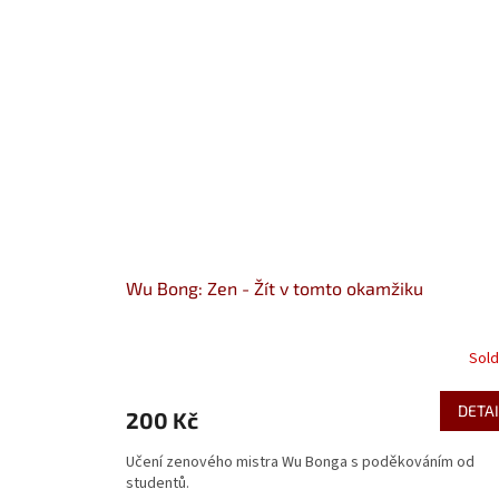
Wu Bong: Zen - Žít v tomto okamžiku
Sold
DETAI
200 Kč
Učení zenového mistra Wu Bonga s poděkováním od
studentů.