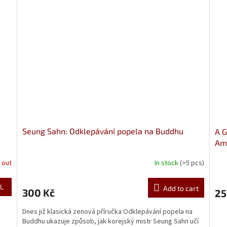
Seung Sahn: Odklepávání popela na Buddhu
A G
Am
 out
In stock
(>5 pcs)
L
Add to cart
300 Kč
25
Dnes již klasická zenová příručka Odklepávání popela na
Buddhu ukazuje způsob, jak korejský mistr Seung Sahn učí