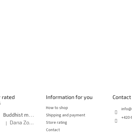
l
s
 rated
Information for you
Contact
s
How to shop
info
@
Buddhist mala long - dark brown wood with knots 8 mm
Shipping and payment
+420 
Dana Zoubkova
Store rating
|
The product rating is 5 out of 5 stars.
Contact