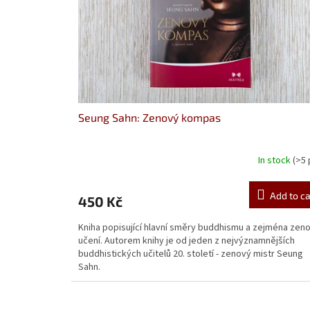
n
p
g
r
o
d
u
c
t
s
Seung Sahn: Zenový kompas
In stock
(>5 
Add to ca
450 Kč
Kniha popisující hlavní směry buddhismu a zejména zen
učení. Autorem knihy je od jeden z nejvýznamnějších
buddhistických učitelů 20. století - zenový mistr Seung
Sahn.