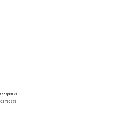
zenspirit.cz
602 796 371