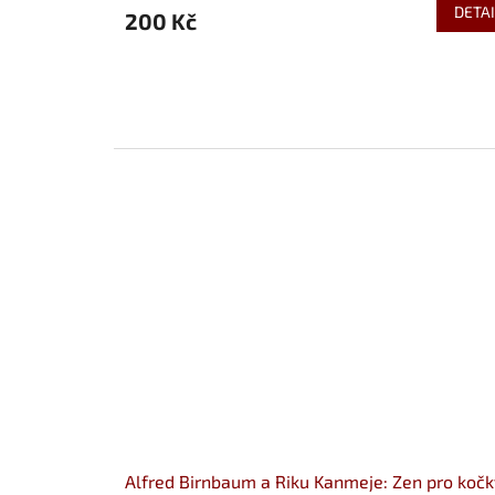
DETAI
200 Kč
Alfred Birnbaum a Riku Kanmeje: Zen pro kočk