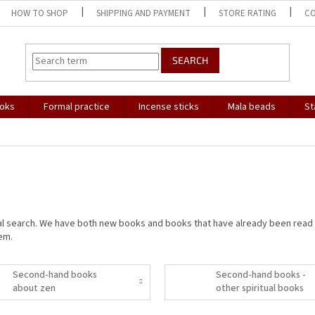
HOW TO SHOP
SHIPPING AND PAYMENT
STORE RATING
C
SEARCH
oks
Formal practice
Incense sticks
Mala beads
St
l search.
We have both new books and books that have already been read
hem.
Second-hand books
Second-hand books -
about zen
other spiritual books