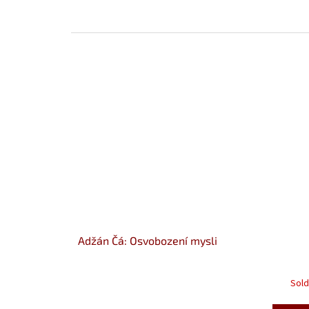
Adžán Čá: Osvobození mysli
Sold