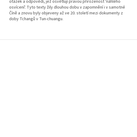
otázek a odpovědí, jež osvětlují pravou přirozenost 'náhlého
osvícení'. Tyto texty žily dlouhou dobu v zapomnění i v samotné
Číně a znovu byly objeveny až ve 20. století mezi dokumenty z
doby Tchangů v Tun-chuangu.
F
o
o
t
e
r