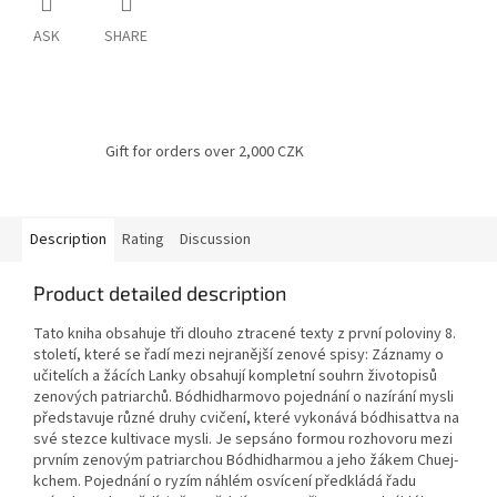
ASK
SHARE
Gift for orders over 2,000 CZK
Description
Rating
Discussion
Product detailed description
Tato kniha obsahuje tři dlouho ztracené texty z první poloviny 8.
století, které se řadí mezi nejranější zenové spisy: Záznamy o
učitelích a žácích
Lanky obsahují kompletní souhrn životopisů
zenových patriarchů. Bódhidharmovo pojednání o nazírání mysli
představuje různé druhy cvičení, které vykonává bódhisattva na
své stezce kultivace mysli. Je sepsáno formou rozhovoru mezi
prvním zenovým patriarchou Bódhidharmou a jeho žákem Chuej-
kchem. Pojednání o ryzím náhlém osvícení předkládá řadu