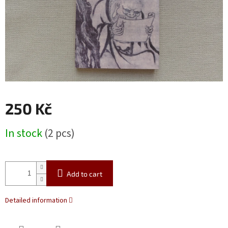
250 Kč
Measure
In stock
(2 pcs)
price:
Add to cart
Detailed information