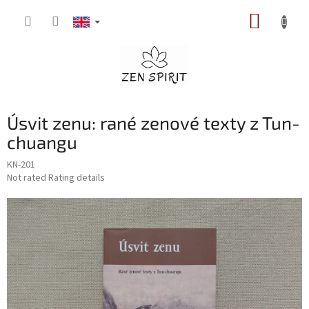
Skip
SHOPP
to
content
CART
Úsvit zenu: rané zenové texty z Tun-
chuangu
KN-201
The
Not rated
Rating details
average
product
rating
is
0,0
out
of
5
stars.