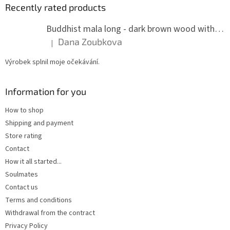
Recently rated products
Buddhist mala long - dark brown wood with knots 8 mm
Dana Zoubkova
|
The product rating is 5 out of 5 stars.
Výrobek splnil moje očekávání.
Information for you
How to shop
Shipping and payment
Store rating
Contact
How it all started...
Soulmates
Contact us
Terms and conditions
Withdrawal from the contract
Privacy Policy