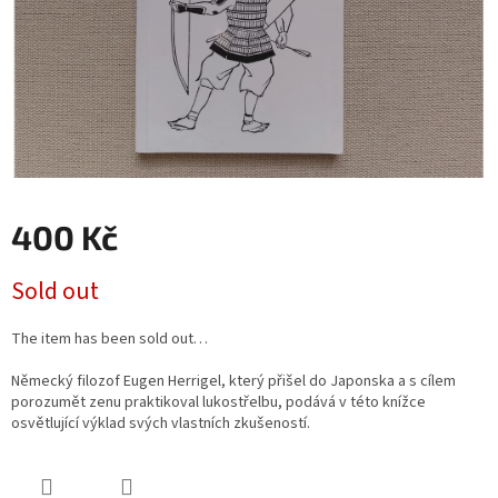
400 Kč
Measure
Sold out
price:
The item has been sold out…
Německý filozof Eugen Herrigel, který přišel do Japonska a s cílem
porozumět zenu praktikoval lukostřelbu, podává v této knížce
osvětlující výklad svých vlastních zkušeností.