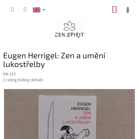
Skip
SHOPP
to
content
CART
Eugen Herrigel: Zen a umění
lukostřelby
KN-215
The
1 rating
Rating details
average
product
rating
is
5,0
out
of
5
stars.