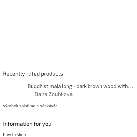
Recently rated products
Buddhist mala long - dark brown wood with knots 8 mm
Dana Zoubkova
|
The product rating is 5 out of 5 stars.
Výrobek splnil moje očekávání.
Information for you
How to shop