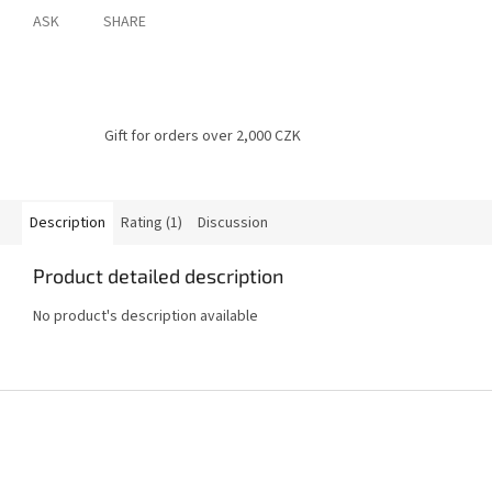
ASK
SHARE
Gift for orders over 2,000 CZK
Description
Rating (1)
Discussion
Product detailed description
No product's description available
F
o
o
t