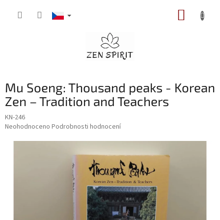
Přejít
NÁKUP
na
obsah
KOŠÍK
Mu Soeng: Thousand peaks - Korean
Zen – Tradition and Teachers
KN-246
Průměrné
Neohodnoceno
Podrobnosti hodnocení
hodnocení
produktu
je
0,0
z
5
hvězdiček.