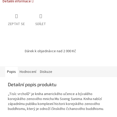
Detailní informace
ZEPTAT SE
SDÍLET
Dárek k objednávce nad 2 000 Kč
Popis
Hodnocení
Diskuze
Detailní popis produktu
„Tisíc vrcholů“ je kniha amerického učence a bývalého
korejského zenového mnicha Mu Soeng Sunima.
Kniha nabízí
západnímu publiku komplexní historii korejského zenového
buddhismu, který je odnoží čínského čchanového buddhismu.