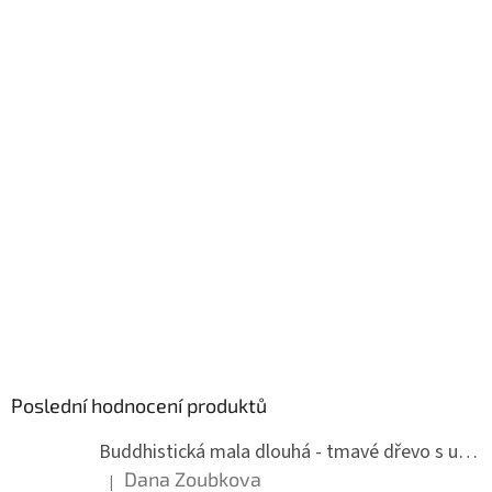
Poslední hodnocení produktů
Buddhistická mala dlouhá - tmavé dřevo s uzlíky 8 mm
Dana Zoubkova
|
Hodnocení produktu je 5 z 5 hvězdiček.