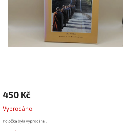
450 Kč
Měrná
Vyprodáno
cena:
Položka byla vyprodána…