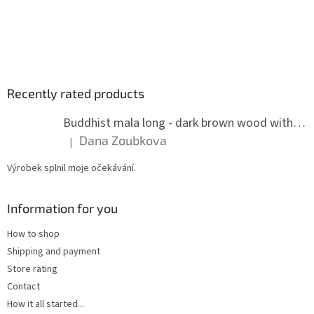
Recently rated products
Buddhist mala long - dark brown wood with knots 8 mm
Dana Zoubkova
|
The product rating is 5 out of 5 stars.
Výrobek splnil moje očekávání.
Information for you
How to shop
Shipping and payment
Store rating
Contact
How it all started...