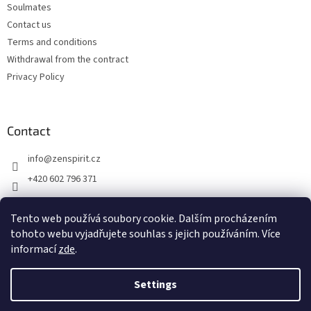
Soulmates
Contact us
Terms and conditions
Withdrawal from the contract
Privacy Policy
Contact
info
@
zenspirit.cz
+420 602 796 371
Tento web používá soubory cookie. Dalším procházením
tohoto webu vyjadřujete souhlas s jejich používáním. Více
informací
zde
.
Settings
Created by Shoptet