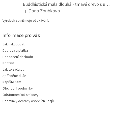
Buddhistická mala dlouhá - tmavé dřevo s uzlíky 8 mm
Dana Zoubkova
|
Hodnocení produktu je 5 z 5 hvězdiček.
Výrobek splnil moje očekávání.
Informace pro vás
Jak nakupovat
Doprava a platba
Hodnocení obchodu
Kontakt
Jak to začalo …
Spřízněné duše
Napište nám
Obchodní podmínky
Odstoupení od smlouvy
Podmínky ochrany osobních údajů