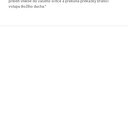
příběh vnikne do vašeho srdce a překoná překážky bránící
vstupu Božího ducha.“
Z
á
p
a
t
í