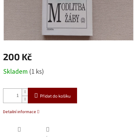
200 Kč
Měrná
Skladem
(1 ks)
cena:
Přidat do košíku
Detailní informace