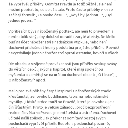
že vyprávěli příběhy. Odmítat Pravdu je totiž běžné, ale není
možné popírat to, co se už stalo. Proto často příběhy v knize
začínají formulí: „Za onoho času…“, „Když byl jednou…“, „Byl
jednou jeden…“
V příbězích bývá náboženský podtext, ale není to pravidlem a
není natolik silný, aby dokázal odradit i zaryté ateisty. De Mello
buď na účet náboženství s nadsázkou vtipkuje, nebo není
duchovní příslušnost hrdiny podstatná pro jádro příběhu. Rovněž
nevyzdvihuje jedno náboženství oproti ostatním, hovoří o všech.
Dle obsahu a vzájemné provázanosti jsou příběhy seskupovány
do větších celků, jakýchsi kapitol, které mají společnou
myšlenku a zaměřují se na určitou duchovní oblast: „ O Lásce“, „
O náboženství“ apod.
Mello pro své příběhy čerpá inspiraci z náboženských tradic
křesťanství, zenového buddhismu, taoismu nebo islámské
mystiky. „Lidské srdce touží po Pravdě, která je osvobozuje a
činí šťastným. Proto je velkou záhadou, proč bezprostřední
reakce člověka na Pravdu je nepřátelská a u
strašená. Duchovní
učitelé našli způsob, jak překonat odmítavý postoj svých
posluchačů vyprávět příběh. Budete-li poslouchat pozorně,