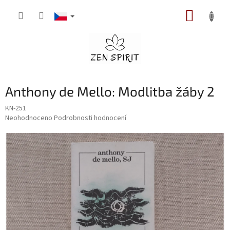
Přejít
NÁKUP
na
obsah
KOŠÍK
Anthony de Mello: Modlitba žáby 2
KN-251
Průměrné
Neohodnoceno
Podrobnosti hodnocení
hodnocení
produktu
je
0,0
z
5
hvězdiček.