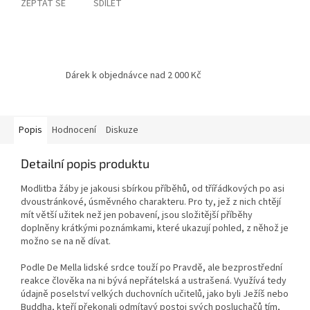
ZEPTAT SE
SDÍLET
Dárek k objednávce nad 2 000 Kč
Popis
Hodnocení
Diskuze
Detailní popis produktu
Modlitba žáby je jakousi sbírkou příběhů, od třířádkových po asi
dvoustránkové, úsměvného charakteru. Pro ty, jež z nich chtějí
mít větší užitek než jen pobavení, jsou složitější příběhy
doplněny krátkými poznámkami, které ukazují pohled, z něhož je
možno se na ně dívat.
Podle De Mella lidské srdce touží po Pravdě, ale bezprostřední
reakce člověka na ni bývá nepřátelská a ustrašená. Využívá tedy
údajně poselství velkých duchovních učitelů, jako byli Ježíš nebo
Buddha, kteří překonali odmítavý postoj svých posluchačů tím,