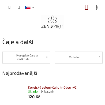
Přejít
NÁKUP
na
obsah
KOŠÍK
Čaje a další
Korejské čaje a
Ostatní
sladkosti
Nejprodávanější
Korejský zelený čaj s hnědou rýží
Skladem
(4 balení)
120 Kč