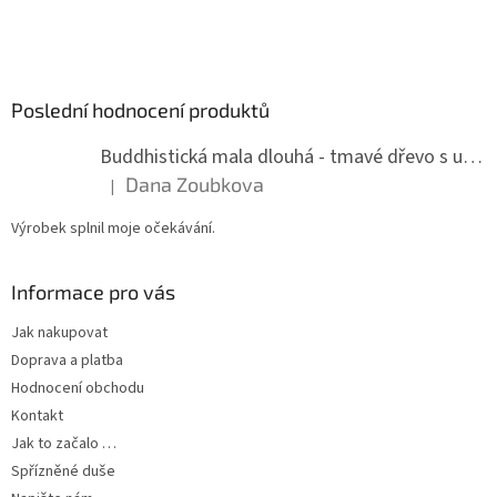
Poslední hodnocení produktů
Buddhistická mala dlouhá - tmavé dřevo s uzlíky 8 mm
Dana Zoubkova
|
Hodnocení produktu je 5 z 5 hvězdiček.
Výrobek splnil moje očekávání.
Informace pro vás
Jak nakupovat
Doprava a platba
Hodnocení obchodu
Kontakt
Jak to začalo …
Spřízněné duše