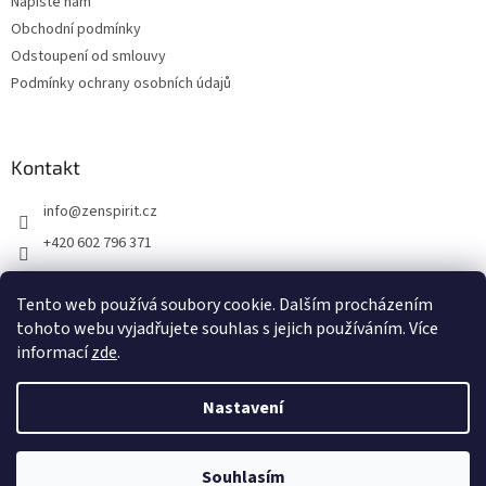
Napište nám
Obchodní podmínky
Odstoupení od smlouvy
Podmínky ochrany osobních údajů
Kontakt
info
@
zenspirit.cz
+420 602 796 371
Tento web používá soubory cookie. Dalším procházením
tohoto webu vyjadřujete souhlas s jejich používáním. Více
informací
zde
.
Nastavení
Vytvořil Shoptet
Souhlasím
Copyright 2026
Zen Spirit
. Všechna práva vyhrazena.