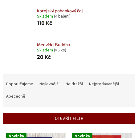
Korejský pohankový čaj
Skladem
(4 balení)
110 Kč
Medvídci Buddha
Skladem
(>5 ks)
20 Kč
Ř
a
Doporučujeme
Nejlevnější
Nejdražší
Nejprodávanější
z
e
Abecedně
n
í
p
OTEVŘÍT FILTR
r
o
V
Novinka
Novinka
d