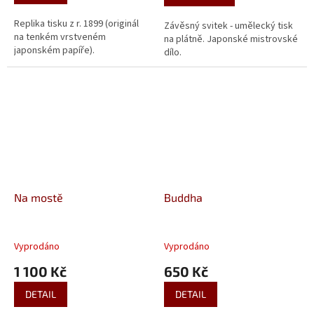
Replika tisku z r. 1899 (originál
Závěsný svitek - umělecký tisk
na tenkém vrstveném
na plátně. Japonské mistrovské
japonském papíře).
dílo.
Na mostě
Buddha
Vyprodáno
Vyprodáno
1 100 Kč
650 Kč
DETAIL
DETAIL