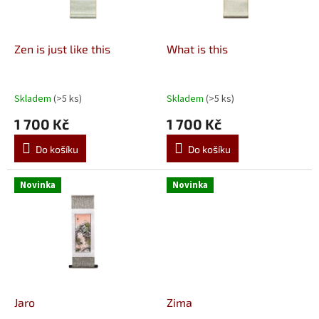
p
r
o
d
Zen is just like this
What is this
u
k
t
Skladem
(>5 ks)
Skladem
(>5 ks)
ů
1 700 Kč
1 700 Kč
Do košíku
Do košíku
Novinka
Novinka
Jaro
Zima