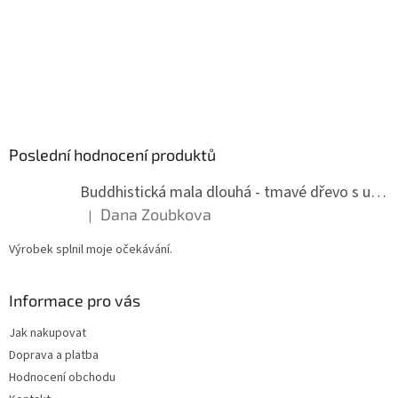
Poslední hodnocení produktů
Buddhistická mala dlouhá - tmavé dřevo s uzlíky 8 mm
Dana Zoubkova
|
Hodnocení produktu je 5 z 5 hvězdiček.
Výrobek splnil moje očekávání.
Informace pro vás
Jak nakupovat
Doprava a platba
Hodnocení obchodu