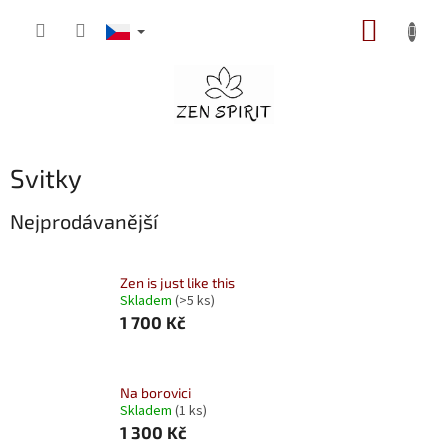
Přejít
NÁKUP
na
obsah
KOŠÍK
Svitky
Nejprodávanější
Zen is just like this
Skladem
(>5 ks)
1 700 Kč
Na borovici
Skladem
(1 ks)
1 300 Kč