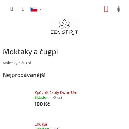
Přejít
NÁKUP
na
obsah
KOŠÍK
Moktaky a čugpi
Moktaky a čugpi
Nejprodávanější
Zpěvník školy Kwan Um
Skladem
(>5 ks)
100 Kč
Chugpi