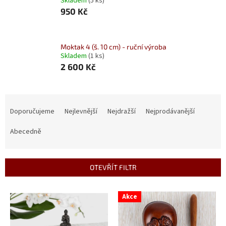
Skladem
(5 ks)
950 Kč
Moktak 4 (š. 10 cm) - ruční výroba
Skladem
(1 ks)
2 600 Kč
Ř
a
Doporučujeme
Nejlevnější
Nejdražší
Nejprodávanější
z
e
Abecedně
n
í
p
OTEVŘÍT FILTR
r
o
V
Akce
d
ý
u
p
k
i