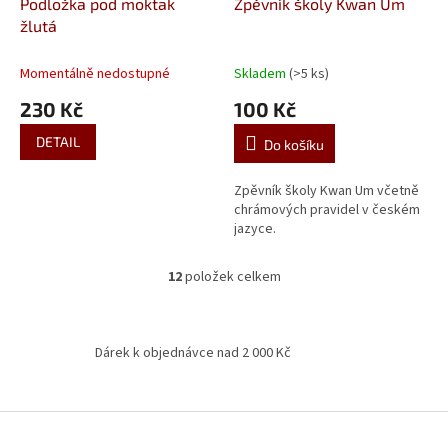
Podložka pod moktak
Zpěvník školy Kwan Um
žlutá
Momentálně nedostupné
Skladem
(>5 ks)
230 Kč
100 Kč
DETAIL
Do košíku
Zpěvník školy Kwan Um včetně
chrámových pravidel v českém
jazyce.
12
položek celkem
O
v
l
á
Dárek k objednávce nad 2 000 Kč
d
a
c
í
Z
p
á