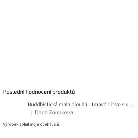
Poslední hodnocení produktů
Buddhistická mala dlouhá - tmavé dřevo s uzlíky 8 mm
Dana Zoubkova
|
Hodnocení produktu je 5 z 5 hvězdiček.
Výrobek splnil moje očekávání.