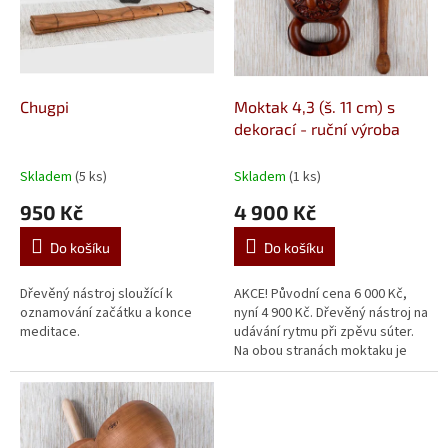
t
s
ů
p
r
o
d
Chugpi
Moktak 4,3 (š. 11 cm) s
u
dekorací - ruční výroba
k
t
Skladem
(5 ks)
Skladem
(1 ks)
ů
950 Kč
4 900 Kč
Do košíku
Do košíku
Dřevěný nástroj sloužící k
AKCE! Původní cena 6 000 Kč,
oznamování začátku a konce
nyní 4 900 Kč. Dřevěný nástroj na
meditace.
udávání rytmu při zpěvu súter.
Na obou stranách moktaku je
dekorativní řezba - z každé
strany jiná. V balení...