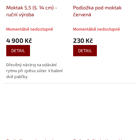
Moktak 5,5 (š. 14 cm) -
Podložka pod moktak
ruční výroba
červená
Momentálně nedostupné
Momentálně nedostupné
4 900 Kč
230 Kč
DETAIL
DETAIL
Dřevěný nástroj na udávání
rytmu při zpěvu súter. V balení
dvě paličky.