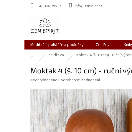
Přejít
+420 602 796 371
info@zenspirit.cz
na
obsah
Meditační polštáře a podložky
Ze dřeva
Knih
Domů
Ze dřeva
Moktak 4 (š. 10 cm) - ruční výro
Moktak 4 (š. 10 cm) - ruční v
Průměrné
Neohodnoceno
Podrobnosti hodnocení
hodnocení
produktu
je
0,0
z
5
hvězdiček.