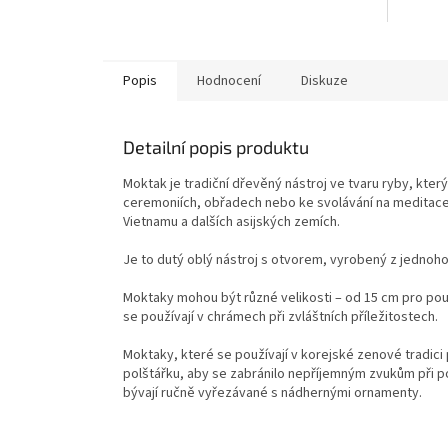
Popis
Hodnocení
Diskuze
Detailní popis produktu
Moktak je tradiční dřevěný nástroj ve tvaru ryby, kte
ceremoniích, obřadech nebo ke svolávání na meditace. 
Vietnamu a dalších asijských zemích.
Je to dutý oblý nástroj s otvorem, vyrobený z jednoh
Moktaky mohou být různé velikosti – od 15 cm pro použí
se používají v chrámech při zvláštních příležitostech.
Moktaky, které se používají v korejské zenové tradici
polštářku, aby se zabránilo nepříjemným zvukům při po
bývají ručně vyřezávané s nádhernými ornamenty.