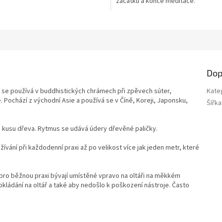
začátku a konce meditace.
Dop
rý se používá v buddhistických chrámech při zpěvech súter,
Kate
Pochází z východní Asie a používá se v Číně, Koreji, Japonsku,
Šířka
o kusu dřeva. Rytmus se udává údery dřevěné paličky.
vání při každodenní praxi až po velikost více jak jeden metr, které
 pro běžnou praxi bývají umístěné vpravo na oltáři na měkkém
kládání na oltář a také aby nedošlo k poškození nástroje. Často