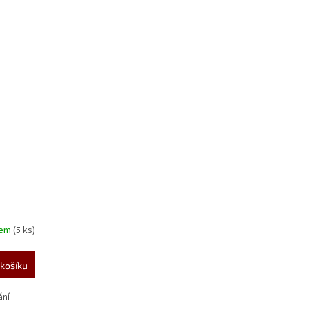
dem
(5 ks)
košíku
ání