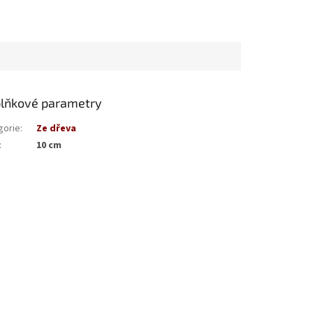
lňkové parametry
gorie
:
Ze dřeva
:
10 cm