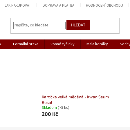
JAK NAKUPOVAT
DOPRAVA A PLATBA
HODNOCENÍ OBCHODU
HLEDAT
y
Formální praxe
Vonné tyčinky
Mala korálky
Sochy
Kartička velká měděná - Kwan Seum
Bosal
Skladem
(>5 ks)
200 Kč