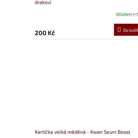
drakovi
Skladem
(>
Do koší
200 Kč
Kartička velká měděná - Kwan Seum Bosal