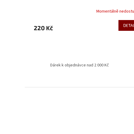
Momentálně nedost
DETA
220 Kč
Dárek k objednávce nad 2 000 Kč
Z
á
p
a
t
í