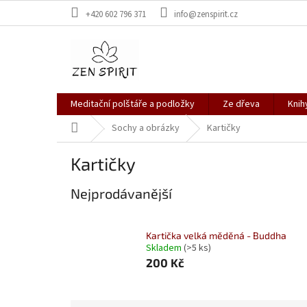
Přejít
+420 602 796 371
info@zenspirit.cz
na
obsah
Meditační polštáře a podložky
Ze dřeva
Knih
Domů
Sochy a obrázky
Kartičky
Kartičky
Nejprodávanější
Kartička velká měděná - Buddha
Skladem
(>5 ks)
200 Kč