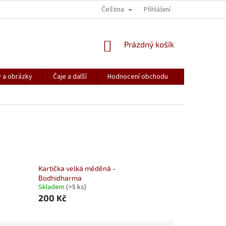
Čeština
KONTAKT
JAK TO ZAČALO …
SPŘÍZNĚNÉ DUŠE
Přihlášení
NAPIŠTE 
NÁKUPNÍ
Prázdný košík
KOŠÍK
 a obrázky
Čaje a další
Hodnocení obchodu
Spřízněné d
Kartička velká měděná -
Bodhidharma
Skladem
(>5 ks)
200 Kč