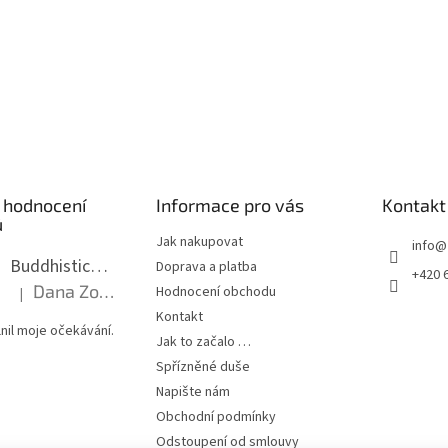
s
u
 hodnocení
Informace pro vás
Kontakt
ů
Jak nakupovat
info
@
Buddhistická mala dlouhá - tmavé dřevo s uzlíky 8 mm
Doprava a platba
+420 
Dana Zoubkova
Hodnocení obchodu
|
Hodnocení produktu je 5 z 5 hvězdiček.
Kontakt
nil moje očekávání.
Jak to začalo …
Spřízněné duše
Napište nám
Obchodní podmínky
Odstoupení od smlouvy