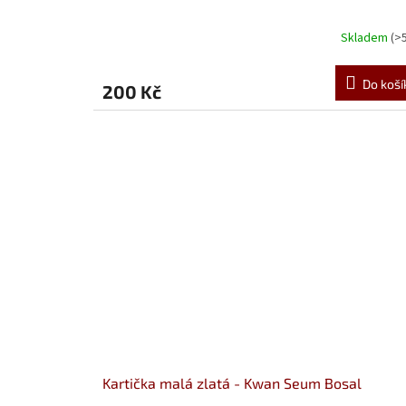
Skladem
(>
Do koší
200 Kč
Kartička malá zlatá - Kwan Seum Bosal