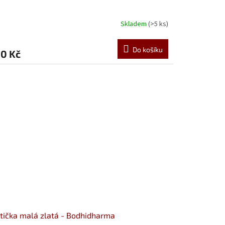
Skladem
(>5 ks)
Do košíku
0 Kč
tička malá zlatá - Bodhidharma