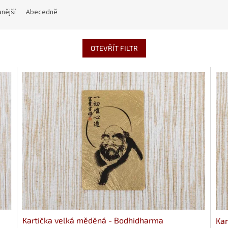
nější
Abecedně
OTEVŘÍT FILTR
Kartička velká měděná - Bodhidharma
Kar