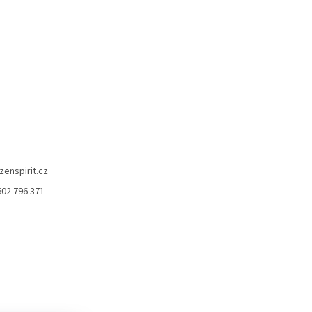
zenspirit.cz
602 796 371