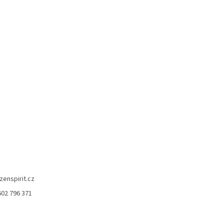
zenspirit.cz
602 796 371