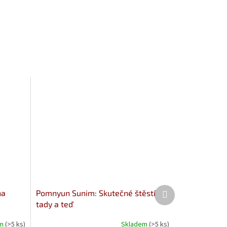
Další
na
Pomnyun Sunim: Skutečné štěstí
produkt
tady a teď
em
(>5 ks)
Skladem
(>5 ks)