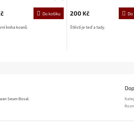
ní
u
Kč
200 Kč
Do košíku
Do 
ní kniha koanů.
Štěstí je teď a tady.
ek.
Dop
Kwan Seum Bosal.
Kate
Roz