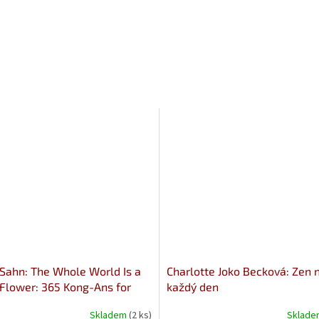
Sahn: The Whole World Is a
Charlotte Joko Becková: Zen 
 Flower: 365 Kong-Ans for
každý den
ay Life
Skladem
(2 ks)
Sklad
né