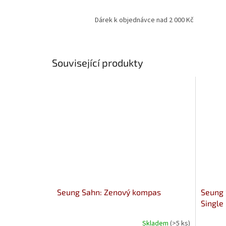
Dárek k objednávce nad 2 000 Kč
Související produkty
Seung Sahn: Zenový kompas
Seung 
Single
Everyd
Skladem
(>5 ks)
Průměr