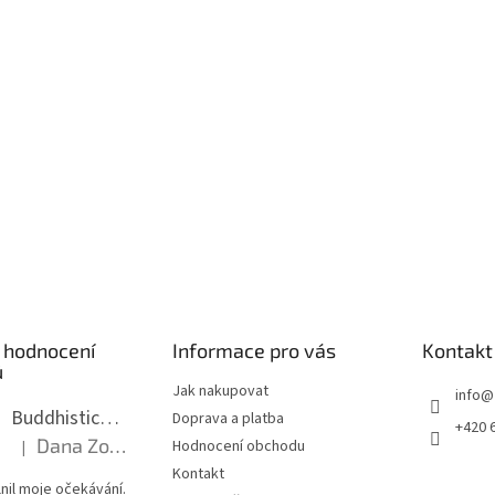
 hodnocení
Informace pro vás
Kontakt
ů
Jak nakupovat
info
@
Buddhistická mala dlouhá - tmavé dřevo s uzlíky 8 mm
Doprava a platba
+420 
Dana Zoubkova
Hodnocení obchodu
|
Hodnocení produktu je 5 z 5 hvězdiček.
Kontakt
nil moje očekávání.