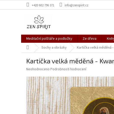
Přejít
+420 602 796 371
info@zenspirit.cz
na
obsah
Meditační polštáře a podložky
Ze dřeva
Knih
Domů
Sochy a obrázky
Kartička velká měděná 
Kartička velká měděná - Kwa
Průměrné
Neohodnoceno
Podrobnosti hodnocení
hodnocení
produktu
je
0,0
z
5
hvězdiček.