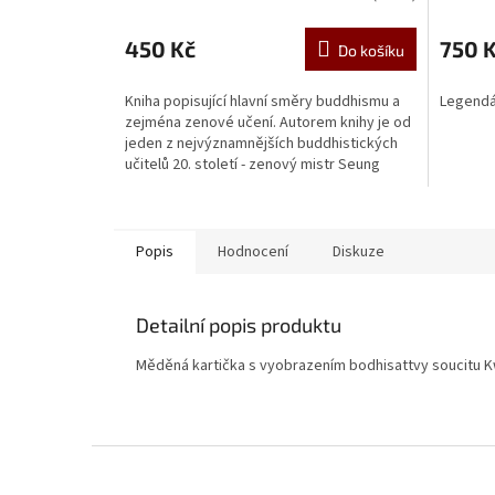
hodnoce
produkt
450 Kč
750 
Do košíku
je
5,0
Kniha popisující hlavní směry buddhismu a
Legendár
z
zejména zenové učení. Autorem knihy je od
5
jeden z nejvýznamnějších buddhistických
hvězdič
učitelů 20. století - zenový mistr Seung
Sahn.
Popis
Hodnocení
Diskuze
Detailní popis produktu
Měděná kartička s vyobrazením bodhisattvy soucitu 
Z
á