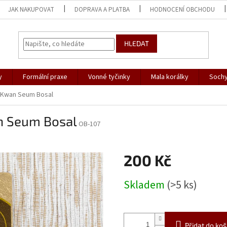
JAK NAKUPOVAT
DOPRAVA A PLATBA
HODNOCENÍ OBCHODU
HLEDAT
y
Formální praxe
Vonné tyčinky
Mala korálky
Sochy
- Kwan Seum Bosal
n Seum Bosal
OB-107
200 Kč
Měrná
Skladem
(>5 ks)
cena:
Přidat do koš