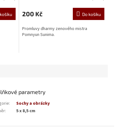
200 Kč
košíku
Do košíku
Promluvy dharmy zenového mistra
Pomnyun Sunima.
lňkové parametry
gorie
:
Sochy a obrázky
měr
:
5 x 8,5 cm