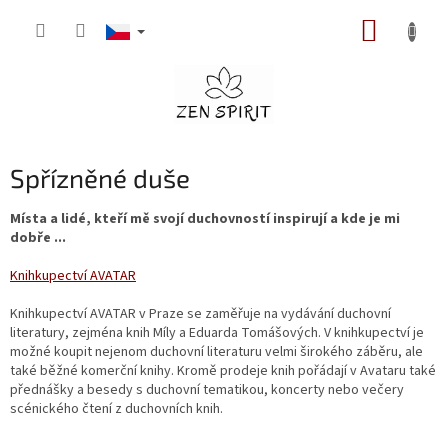
Přejít
NÁKUP
na
obsah
KOŠÍK
Spřízněné duše
Místa a lidé, kteří mě svojí duchovností inspirují a kde je mi
dobře ...
Knihkupectví AVATAR
Knihkupectví AVATAR v Praze se zaměřuje na vydávání duchovní
literatury, zejména knih Míly a Eduarda Tomášových. V knihkupectví je
možné koupit nejenom duchovní literaturu velmi širokého záběru, ale
také běžné komerční knihy. Kromě prodeje knih pořádají v Avataru také
přednášky a besedy s duchovní tematikou, koncerty nebo večery
scénického čtení z duchovních knih.