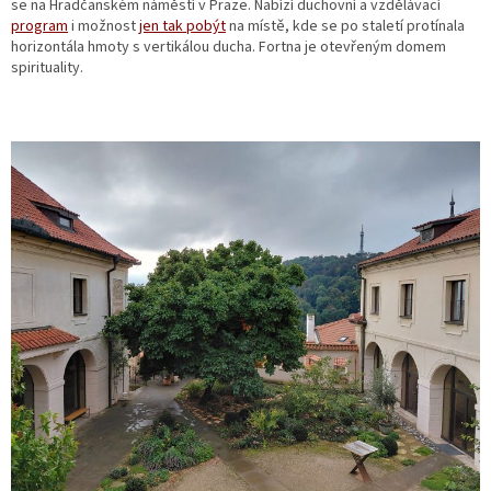
se na Hradčanském náměstí v Praze. Nabízí duchovní a vzdělávací
program
i možnost
jen tak pobýt
na místě, kde se po staletí protínala
horizontála hmoty s vertikálou ducha. Fortna je otevřeným domem
spirituality.