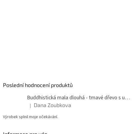
Poslední hodnocení produktů
Buddhistická mala dlouhá - tmavé dřevo s uzlíky 8 mm
Dana Zoubkova
|
Hodnocení produktu je 5 z 5 hvězdiček.
Výrobek splnil moje očekávání.
Informace pro vás