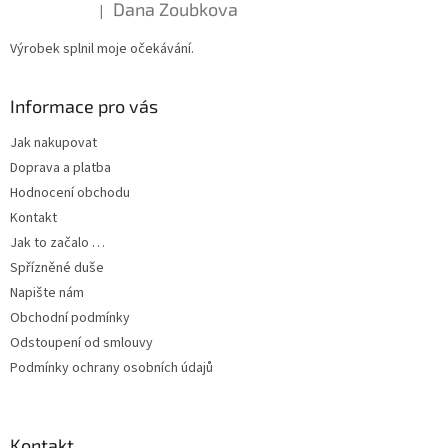
Dana Zoubkova
|
Hodnocení produktu je 5 z 5 hvězdiček.
Výrobek splnil moje očekávání.
Informace pro vás
Jak nakupovat
Doprava a platba
Hodnocení obchodu
Kontakt
Jak to začalo …
Spřízněné duše
Napište nám
Obchodní podmínky
Odstoupení od smlouvy
Podmínky ochrany osobních údajů
Kontakt