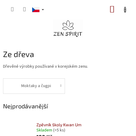
Přejít
NÁKUP
na
obsah
KOŠÍK
Ze dřeva
Dřevěné výrobky používané v korejském zenu.
Moktaky a čugpi
Nejprodávanější
Zpěvník školy Kwan Um
Skladem
(>5 ks)