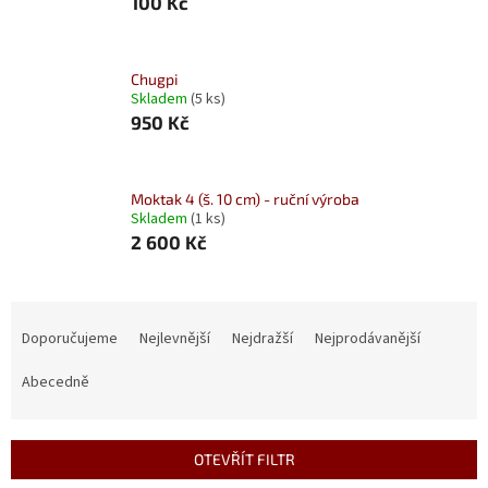
100 Kč
Chugpi
Skladem
(5 ks)
950 Kč
Moktak 4 (š. 10 cm) - ruční výroba
Skladem
(1 ks)
2 600 Kč
Ř
a
Doporučujeme
Nejlevnější
Nejdražší
Nejprodávanější
z
e
Abecedně
n
í
p
OTEVŘÍT FILTR
r