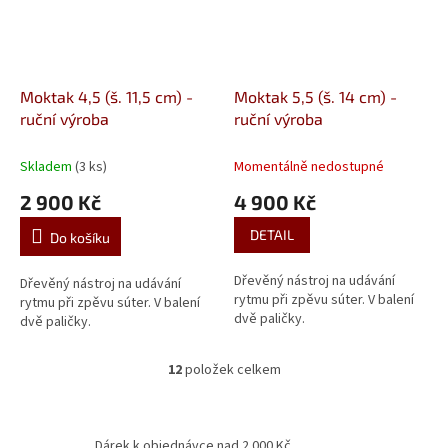
Moktak 4,5 (š. 11,5 cm) -
Moktak 5,5 (š. 14 cm) -
ruční výroba
ruční výroba
Skladem
(3 ks)
Momentálně nedostupné
2 900 Kč
4 900 Kč
DETAIL
Do košíku
Dřevěný nástroj na udávání
Dřevěný nástroj na udávání
rytmu při zpěvu súter. V balení
rytmu při zpěvu súter. V balení
dvě paličky.
dvě paličky.
12
položek celkem
O
v
l
á
Dárek k objednávce nad 2 000 Kč