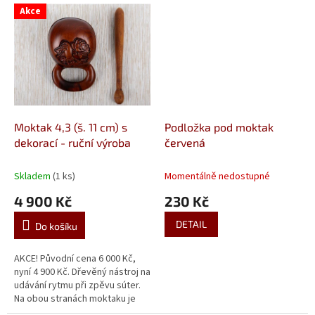
Akce
Moktak 4,3 (š. 11 cm) s
Podložka pod moktak
dekorací - ruční výroba
červená
Skladem
(1 ks)
Momentálně nedostupné
4 900 Kč
230 Kč
DETAIL
Do košíku
AKCE! Původní cena 6 000 Kč,
nyní 4 900 Kč. Dřevěný nástroj na
udávání rytmu při zpěvu súter.
Na obou stranách moktaku je
dekorativní řezba - z každé