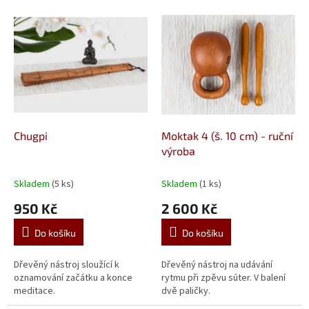
o
V
d
ý
u
p
k
i
t
s
ů
p
r
o
d
Chugpi
Moktak 4 (š. 10 cm) - ruční
u
výroba
k
t
Skladem
(5 ks)
Skladem
(1 ks)
ů
950 Kč
2 600 Kč
Do košíku
Do košíku
Dřevěný nástroj sloužící k
Dřevěný nástroj na udávání
oznamování začátku a konce
rytmu při zpěvu súter. V balení
meditace.
dvě paličky.