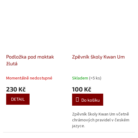
strany jiná. V balení...
Podložka pod moktak
Zpěvník školy Kwan Um
žlutá
Momentálně nedostupné
Skladem
(>5 ks)
230 Kč
100 Kč
DETAIL
Do košíku
Zpěvník školy Kwan Um včetně
chrámových pravidel v českém
jazyce.