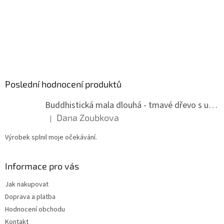
Poslední hodnocení produktů
Buddhistická mala dlouhá - tmavé dřevo s uzlíky 8 mm
Dana Zoubkova
|
Hodnocení produktu je 5 z 5 hvězdiček.
Výrobek splnil moje očekávání.
Informace pro vás
Jak nakupovat
Doprava a platba
Hodnocení obchodu
Kontakt