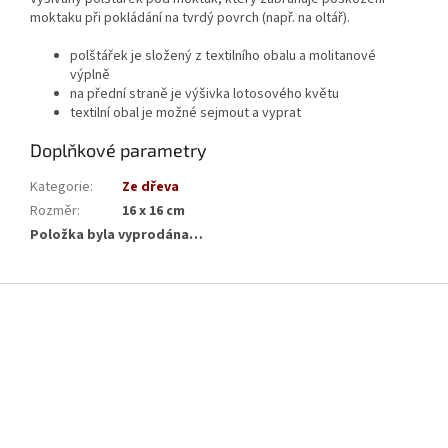
moktaku při pokládání na tvrdý povrch (např. na oltář).
polštářek je složený z textilního obalu a molitanové
výplně
na přední straně je výšivka lotosového květu
textilní obal je možné sejmout a vyprat
Doplňkové parametry
Kategorie
:
Ze dřeva
Rozměr
:
16 x 16 cm
Položka byla vyprodána…
Z
á
p
a
t
í