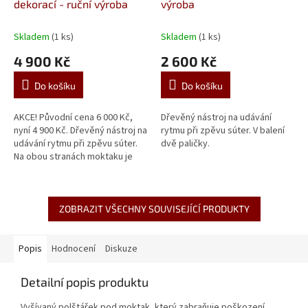
dekorací - ruční výroba
výroba
Skladem
(1 ks)
Skladem
(1 ks)
4 900 Kč
2 600 Kč
Do košíku
Do košíku
AKCE! Původní cena 6 000 Kč,
Dřevěný nástroj na udávání
nyní 4 900 Kč. Dřevěný nástroj na
rytmu při zpěvu súter. V balení
udávání rytmu při zpěvu súter.
dvě paličky.
Na obou stranách moktaku je
dekorativní řezba - z každé
strany jiná. V balení...
ZOBRAZIT VŠECHNY SOUVISEJÍCÍ PRODUKTY
Popis
Hodnocení
Diskuze
Detailní popis produktu
Vyšívaný polštářek pod moktak, který zabraňuje poškození