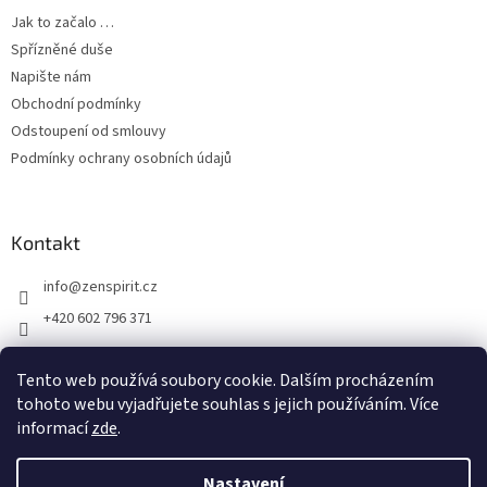
Jak to začalo …
Spřízněné duše
Napište nám
Obchodní podmínky
Odstoupení od smlouvy
Podmínky ochrany osobních údajů
Kontakt
info
@
zenspirit.cz
+420 602 796 371
Tento web používá soubory cookie. Dalším procházením
tohoto webu vyjadřujete souhlas s jejich používáním. Více
informací
zde
.
Nastavení