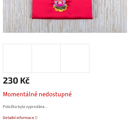
230 Kč
Měrná
Momentálně nedostupné
cena:
Položka byla vyprodána…
Detailní informace