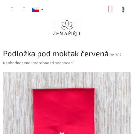
Přejít
NÁKUP
na
obsah
KOŠÍK
Podložka pod moktak červená
DV-302
Průměrné
Neohodnoceno
Podrobnosti hodnocení
hodnocení
produktu
je
0,0
z
5
hvězdiček.