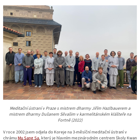
Meditační ústraní v Praze s mistrem dharmy Jiřím Hazlbauerem a
mistrem dharmy Dušanem Silvašim v karmelitánském klášteře na
Fortně (2022)
V roce 2002 jsem odjela do Koreje na 3-měsíční meditační ústraní v
chrámu
Mu Sang Sa
, který je hlavním mezinárodním centrem školy Kwan