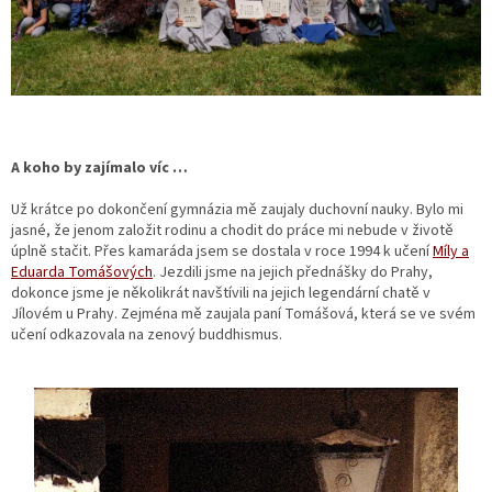
A koho by zajímalo víc …
Už krátce po dokončení gymnázia mě zaujaly duchovní nauky. Bylo mi
jasné, že jenom založit rodinu a chodit do práce mi nebude v životě
úplně stačit. Přes kamaráda jsem se dostala v roce 1994 k učení
Míly a
Eduarda Tomášových
. Jezdili jsme na jejich přednášky do Prahy,
dokonce jsme je několikrát navštívili na jejich legendární chatě v
Jílovém u Prahy. Zejména mě zaujala paní Tomášová, která se ve svém
učení odkazovala na zenový buddhismus.