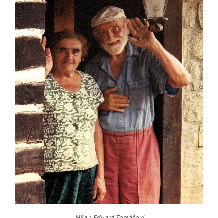
Míla a Eduard Tomášovi