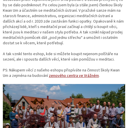
by se dalo podniknout. Po celou jsem byla (a stále jsem) členkou školy
Kwan Um a účastním se meditačních ústraní. V pražské sanze mám na
starosti finance, administrativu, organizaci meditačních ústraní a
dalších akcí a od r. 2020 zde zastávám funkci opatky. Opakovaně k nám
přicházejí lidé, kteří s meditační praxí začínají a chtějí si koupit věci,
které jsou k meditaci v našem stylu potřeba. A tak vznikl nápad prodej
meditačních pomůcek dát „pod jednu střechu“ a umožnit i ostatním
dostat se k věcem, které potřebují.
A tak vznikl tento eshop, kde si můžete koupit nejenom polštáře na
sezení, ale i spoustu dalších věcí, které vám pomůžou v meditaci.
PS: Nákupem věcí z našeho eshopu přispíváte na činnost školy Kwan
Um a zejména na budování
zenového centra ve Vrážném
.