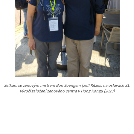
Setkání se zenovým mistrem Bon Soengem (Jeff Kitzes) na oslavách 31.
výročí založení zenového centra v Hong Kongu (2023)
Z
á
p
a
t