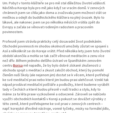
Um. Pobyt v tomto klášteře se pro mě stal důležitou životní událostí.
Návštěva Koreje byla pro mě jako když se vracím domů. V zenových
chrámech jsem se cítila jako doma a zvažovala jsem možnost stát se
mniškou a odejít do buddhistického kláštera na plný úvazek. Bylo to
lákavé, ale nakonec jsem se po několika měsících vrátila zpět do
Evropy a začala se věnovat rodinným radostem a pracovním
povinnostem.
Profesně jsem strávila prakticky celý dosavadní život podnikáním.
Obchodní povinnosti mi shodou okolností umožnily zůstat ve spojení s
Asií a několikrát se do Koreje vrátit. Před několika lety jsem toto životní
období ukončila a mohla se tak začít věnovat meditacím a zenu více
než dřív. Během jednoho delšího ústraní ve španělském zenovém
centru
Borisa
mě napadlo, že by bylo dobré získané zkušenosti z
obchodu spojit s meditací a zkusit založit obchod, který by pomohl
členům naší školy (ale nejenom jim) dostat se k věcem, které potřebují
ke své meditační praxi nebo které jim budou praxi ulehčovat. Vznikl tak
nápad prodávat meditační polštáře a podložky, které budeme vyrábět
tady v Čechách a které budou přesně v naší tradici a stylu, kdy to
máme za ta léta praxe vyzkoušené a odsezené. Zároveň se nabízelo
využít i obchodních kontaktů v Koreji a pokusit se dovážet výrobky z
této země, které potřebujeme ke své praxi v zenových centrech –
např. korejské dřevěné nástroje, vonné tyčinky, misky na formální jídlo,