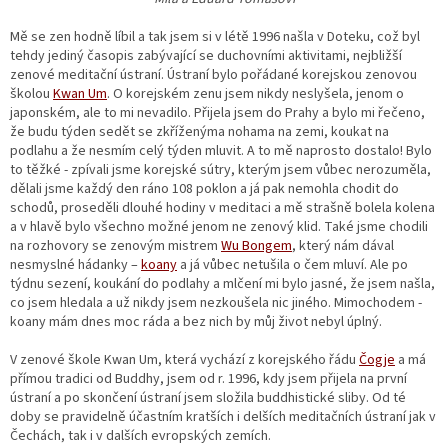
Mě se zen hodně líbil a tak jsem si v létě 1996 našla v Doteku, což byl
tehdy jediný časopis zabývající se duchovními aktivitami, nejbližší
zenové meditační ústraní. Ústraní bylo pořádané korejskou zenovou
školou
Kwan Um
. O korejském zenu jsem nikdy neslyšela, jenom o
japonském, ale to mi nevadilo. Přijela jsem do Prahy a bylo mi řečeno,
že budu týden sedět se zkříženýma nohama na zemi, koukat na
podlahu a že nesmím celý týden mluvit. A to mě naprosto dostalo! Bylo
to těžké - zpívali jsme korejské sútry, kterým jsem vůbec nerozuměla,
dělali jsme každý den ráno 108 poklon a já pak nemohla chodit do
schodů, proseděli dlouhé hodiny v meditaci a mě strašně bolela kolena
a v hlavě bylo všechno možné jenom ne zenový klid. Také jsme chodili
na rozhovory se zenovým mistrem
Wu Bongem
, který nám dával
nesmyslné hádanky –
koany
a já vůbec netušila o čem mluví. Ale po
týdnu sezení, koukání do podlahy a mlčení mi bylo jasné, že jsem našla,
co jsem hledala a už nikdy jsem nezkoušela nic jiného. Mimochodem -
koany mám dnes moc ráda a bez nich by můj život nebyl úplný.
V zenové škole Kwan Um, která vychází z korejského řádu
Čogje
a má
přímou tradici od Buddhy, jsem od r. 1996, kdy jsem přijela na první
ústraní a po skončení ústraní jsem složila buddhistické sliby. Od té
doby se pravidelně účastním kratších i delších meditačních ústraní jak v
Čechách, tak i v dalších evropských zemích.