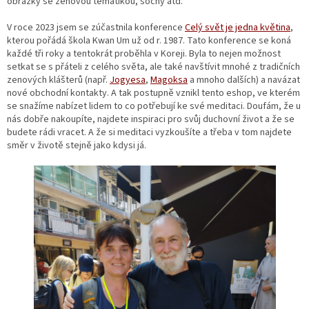
obrázky se zenovou tematikou, sochy atd.
V roce 2023 jsem se zúčastnila konference
Celý svět je jedna květina
,
kterou pořádá škola Kwan Um už od r. 1987. Tato konference se koná
každé tři roky a tentokrát proběhla v Koreji. Byla to nejen možnost
setkat se s přáteli z celého světa, ale také navštívit mnohé z tradičních
zenových klášterů (např.
Jogyesa
,
Magoksa
a mnoho dalších) a navázat
nové obchodní kontakty. A tak postupně vznikl tento eshop, ve kterém
se snažíme nabízet lidem to co potřebují ke své meditaci. Doufám, že u
nás dobře nakoupíte, najdete inspiraci pro svůj duchovní život a že se
budete rádi vracet. A že si meditaci vyzkoušíte a třeba v tom najdete
směr v životě stejně jako kdysi já.