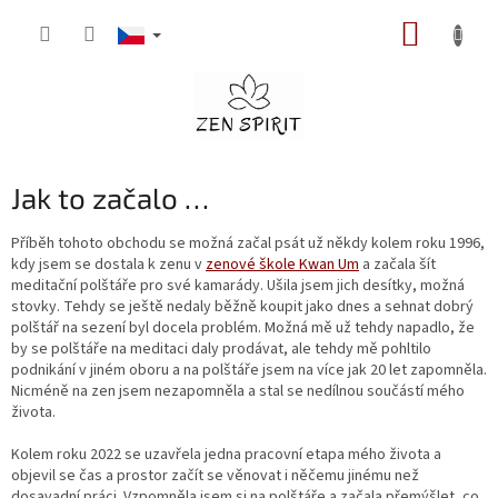
Přejít
NÁKUP
na
obsah
KOŠÍK
Jak to začalo …
Příběh tohoto obchodu se možná začal psát už někdy kolem roku 1996,
kdy jsem se dostala k zenu v
zenové škole Kwan Um
a začala šít
meditační polštáře pro své kamarády. Ušila jsem jich desítky, možná
stovky. Tehdy se ještě nedaly běžně koupit jako dnes a sehnat dobrý
polštář na sezení byl docela problém. Možná mě už tehdy napadlo, že
by se polštáře na meditaci daly prodávat, ale tehdy mě pohltilo
podnikání v jiném oboru a na polštáře jsem na více jak 20 let zapomněla.
Nicméně na zen jsem nezapomněla a stal se nedílnou součástí mého
života.
Kolem roku 2022 se uzavřela jedna pracovní etapa mého života a
objevil se čas a prostor začít se věnovat i něčemu jinému než
dosavadní práci. Vzpomněla jsem si na polštáře a začala přemýšlet, co