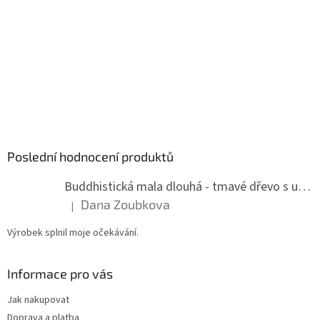
Poslední hodnocení produktů
Buddhistická mala dlouhá - tmavé dřevo s uzlíky 8 mm
Dana Zoubkova
|
Hodnocení produktu je 5 z 5 hvězdiček.
Výrobek splnil moje očekávání.
Informace pro vás
Jak nakupovat
Doprava a platba