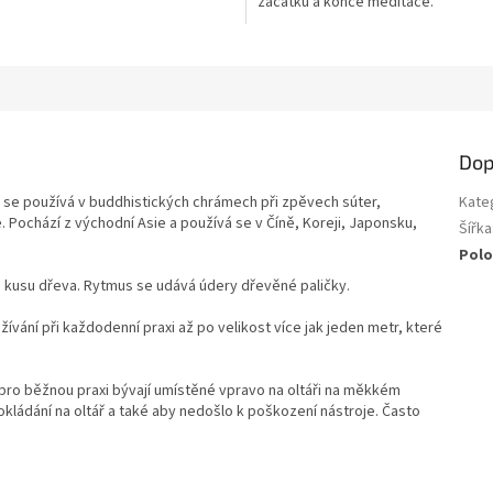
začátku a konce meditace.
Dop
rý se používá v buddhistických chrámech při zpěvech súter,
Kate
Pochází z východní Asie a používá se v Číně, Koreji, Japonsku,
Šířka
Polo
o kusu dřeva. Rytmus se udává údery dřevěné paličky.
vání při každodenní praxi až po velikost více jak jeden metr, které
 pro běžnou praxi bývají umístěné vpravo na oltáři na měkkém
kládání na oltář a také aby nedošlo k poškození nástroje. Často