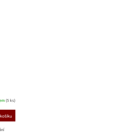
dem
(5 ks)
košíku
ání