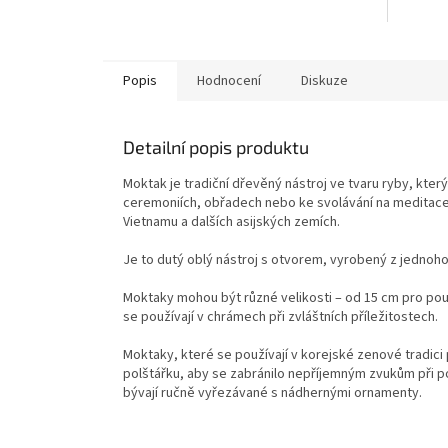
Popis
Hodnocení
Diskuze
Detailní popis produktu
Moktak je tradiční dřevěný nástroj ve tvaru ryby, kte
ceremoniích, obřadech nebo ke svolávání na meditace. 
Vietnamu a dalších asijských zemích.
Je to dutý oblý nástroj s otvorem, vyrobený z jednoh
Moktaky mohou být různé velikosti – od 15 cm pro použí
se používají v chrámech při zvláštních příležitostech.
Moktaky, které se používají v korejské zenové tradici
polštářku, aby se zabránilo nepříjemným zvukům při po
bývají ručně vyřezávané s nádhernými ornamenty.