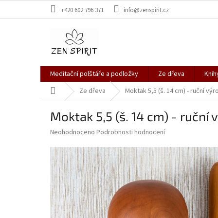
Přejít
+420 602 796 371
info@zenspirit.cz
na
obsah
Meditační polštáře a podložky
Ze dřeva
Knih
Domů
Ze dřeva
Moktak 5,5 (š. 14 cm) - ruční výr
Moktak 5,5 (š. 14 cm) - ruční 
Průměrné
Neohodnoceno
Podrobnosti hodnocení
hodnocení
produktu
je
0,0
z
5
hvězdiček.