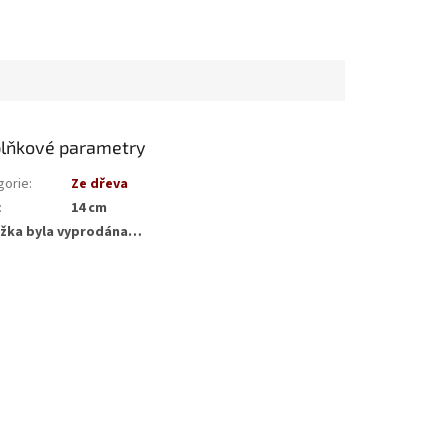
lňkové parametry
gorie
:
Ze dřeva
:
14 cm
žka byla vyprodána…