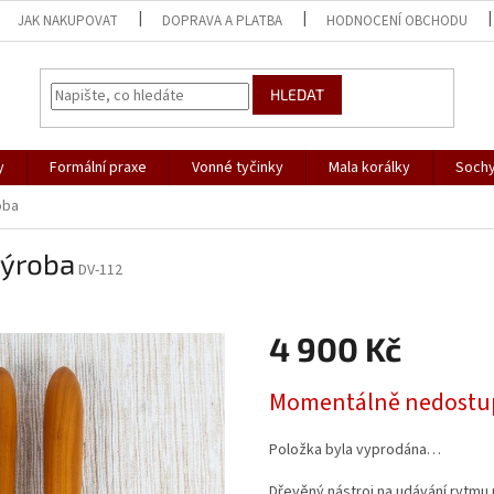
JAK NAKUPOVAT
DOPRAVA A PLATBA
HODNOCENÍ OBCHODU
HLEDAT
y
Formální praxe
Vonné tyčinky
Mala korálky
Sochy
oba
výroba
DV-112
4 900 Kč
Měrná
Momentálně nedostu
cena:
Položka byla vyprodána…
Dřevěný nástroj na udávání rytmu p