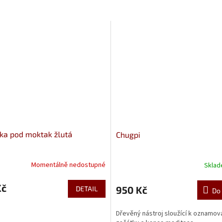
ka pod moktak žlutá
Chugpi
Momentálně nedostupné
Skla
Kč
950 Kč
DETAIL
Do 
Dřevěný nástroj sloužící k oznamov