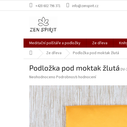
Přejít
+420 602 796 371
info@zenspirit.cz
na
obsah
Meditační polštáře a podložky
Ze dřeva
Knih
Domů
Ze dřeva
Podložka pod moktak žlutá
Podložka pod moktak žlutá
DV-
Průměrné
Neohodnoceno
Podrobnosti hodnocení
hodnocení
produktu
je
0,0
z
5
hvězdiček.