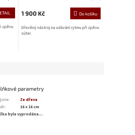
1 900 Kč
ETAIL
Do košíku
ři zpěvu
Dřevěný nástroj na udávání rytmu při zpěvu
súter.
lňkové parametry
gorie
:
Ze dřeva
měr
:
16 x 16 cm
žka byla vyprodána…