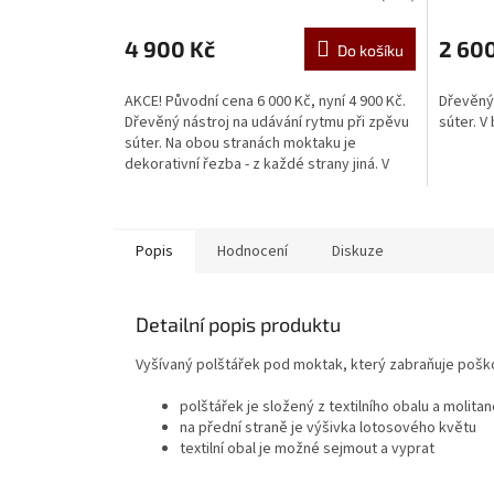
4 900 Kč
2 60
Do košíku
AKCE! Původní cena 6 000 Kč, nyní 4 900 Kč.
Dřevěný 
Dřevěný nástroj na udávání rytmu při zpěvu
súter. V 
súter. Na obou stranách moktaku je
dekorativní řezba - z každé strany jiná. V
balení...
Popis
Hodnocení
Diskuze
Detailní popis produktu
Vyšívaný polštářek pod moktak, který zabraňuje poškoz
polštářek je složený z textilního obalu a molita
na přední straně je výšivka lotosového květu
textilní obal je možné sejmout a vyprat