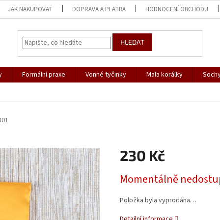
JAK NAKUPOVAT
DOPRAVA A PLATBA
HODNOCENÍ OBCHODU
HLEDAT
y
Formální praxe
Vonné tyčinky
Mala korálky
Sochy
301
230 Kč
Měrná
Momentálně nedostu
cena:
Položka byla vyprodána…
Detailní informace