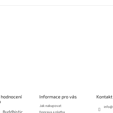
 hodnocení
Informace pro vás
Kontakt
ů
Jak nakupovat
info
@
Buddhistická mala dlouhá - tmavé dřevo s uzlíky 8 mm
Doprava a platba