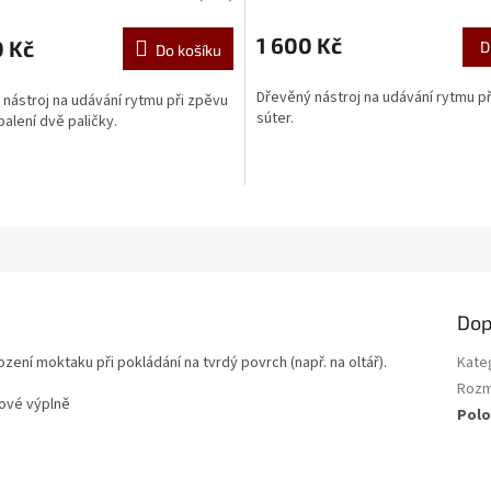
1 600 Kč
0 Kč
D
Do košíku
Dřevěný nástroj na udávání rytmu p
nástroj na udávání rytmu při zpěvu
súter.
balení dvě paličky.
Dop
ení moktaku při pokládání na tvrdý povrch (např. na oltář).
Kate
Roz
nové výplně
Polo