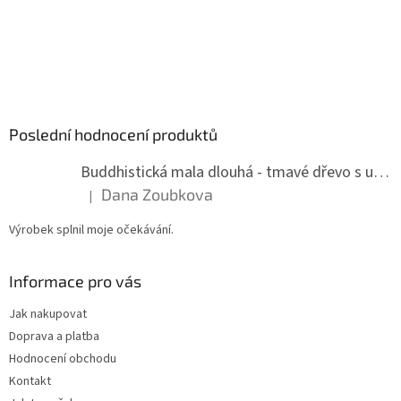
Poslední hodnocení produktů
Buddhistická mala dlouhá - tmavé dřevo s uzlíky 8 mm
Dana Zoubkova
|
Hodnocení produktu je 5 z 5 hvězdiček.
Výrobek splnil moje očekávání.
Informace pro vás
Jak nakupovat
Doprava a platba
Hodnocení obchodu
Kontakt