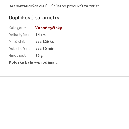
Bez syntetických olejů, vůní nebo produktů ze zvířat.
Doplňkové parametry
Kategorie
:
Vonné tyčinky
Délka tyčinek
:
14 cm
Množství
:
cca 120 ks
Doba hoření
:
cca 30 min
Hmotnost
:
60 g
Položka byla vyprodána…
Z
á
p
a
t
í