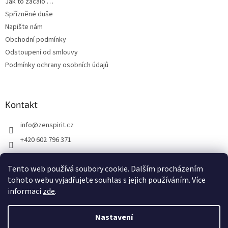
Jak to začalo …
Spřízněné duše
Napište nám
Obchodní podmínky
Odstoupení od smlouvy
Podmínky ochrany osobních údajů
Kontakt
info
@
zenspirit.cz
+420 602 796 371
Tento web používá soubory cookie. Dalším procházením
tohoto webu vyjadřujete souhlas s jejich používáním. Více
informací
zde
.
Nastavení
Vytvořil Shoptet