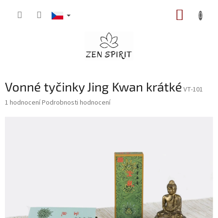
Přejít
NÁKUP
na
obsah
KOŠÍK
Vonné tyčinky Jing Kwan krátké
VT-101
Průměrné
1 hodnocení
Podrobnosti hodnocení
hodnocení
produktu
je
5,0
z
5
hvězdiček.