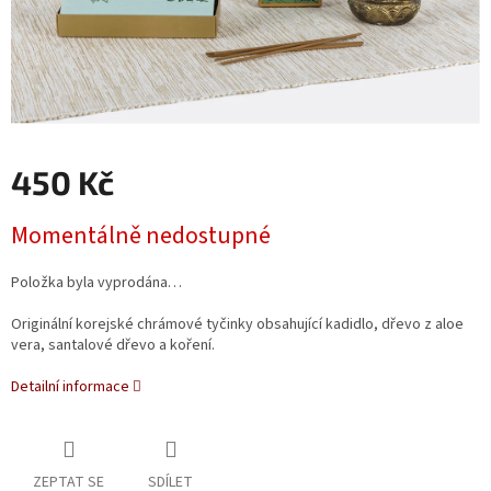
450 Kč
Měrná
Momentálně nedostupné
cena:
Položka byla vyprodána…
Originální korejské chrámové tyčinky obsahující kadidlo, dřevo z aloe
vera, santalové dřevo a koření.
Detailní informace
ZEPTAT SE
SDÍLET