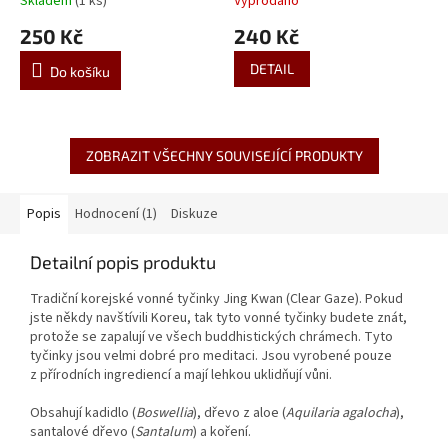
Skladem
(1 ks)
Vyprodáno
250 Kč
240 Kč
DETAIL
Do košíku
ZOBRAZIT VŠECHNY SOUVISEJÍCÍ PRODUKTY
Popis
Hodnocení (1)
Diskuze
Detailní popis produktu
Tradiční korejské vonné tyčinky Jing Kwan (Clear Gaze). Pokud
jste někdy navštívili Koreu, tak tyto vonné tyčinky budete znát,
protože se zapalují ve všech buddhistických chrámech. Tyto
tyčinky jsou velmi dobré pro meditaci. Jsou vyrobené pouze
z přírodních ingrediencí a mají lehkou uklidňují vůni.
Obsahují kadidlo (
Boswellia
), dřevo z aloe (
Aquilaria agalocha
),
santalové dřevo (
Santalum
) a koření.