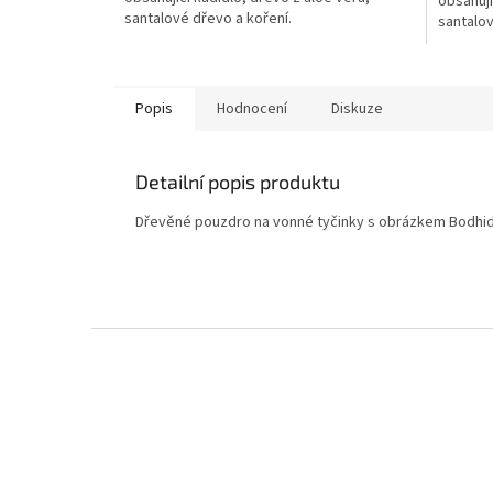
obsahují
5
5
santalové dřevo a koření.
santalov
hvězdiček.
hvězdič
Popis
Hodnocení
Diskuze
Detailní popis produktu
Dřevěné pouzdro na vonné tyčinky s obrázkem Bodhi
Z
á
p
a
t
í