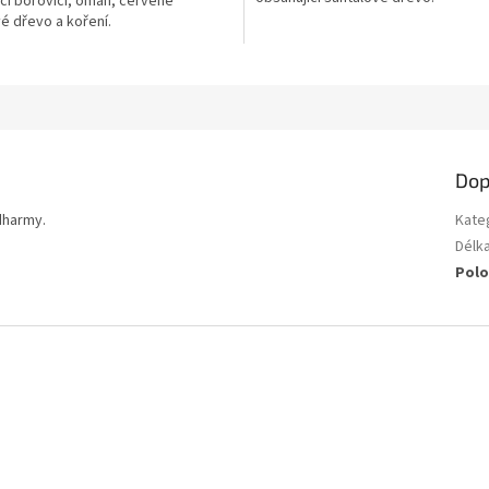
cí borovici, omán, červené
5
é dřevo a koření.
ek.
hvězdiček.
Dop
dharmy.
Kate
Délk
Polo