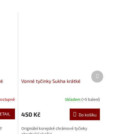
Další
produkt
vé
Vonné tyčinky Sukha krátké
ostupné
Skladem
(>5 balení)
450 Kč
ETAIL
Do košíku
ky
Originální korejské chrámové tyčinky