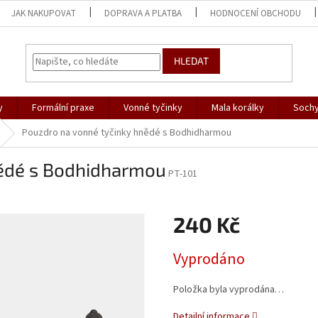
JAK NAKUPOVAT
DOPRAVA A PLATBA
HODNOCENÍ OBCHODU
HLEDAT
y
Formální praxe
Vonné tyčinky
Mala korálky
Sochy
Pouzdro na vonné tyčinky hnědé s Bodhidharmou
nědé s Bodhidharmou
PT-101
240 Kč
Měrná
Vyprodáno
cena:
Položka byla vyprodána…
Detailní informace