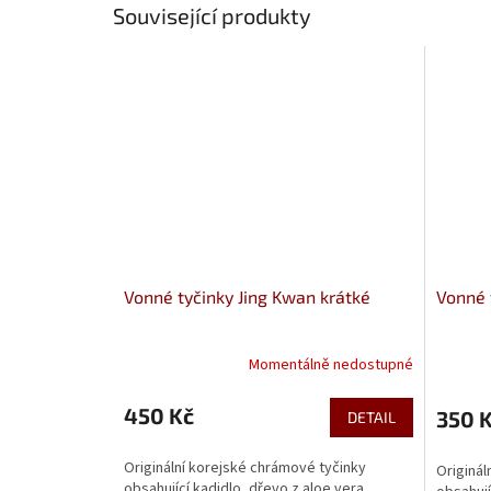
Související produkty
Vonné tyčinky Jing Kwan krátké
Vonné 
Momentálně nedostupné
Průměrné
Průměr
hodnocení
hodnoce
produktu
produkt
450 Kč
350 
DETAIL
je
je
5,0
5,0
Originální korejské chrámové tyčinky
Originál
z
z
obsahující kadidlo, dřevo z aloe vera,