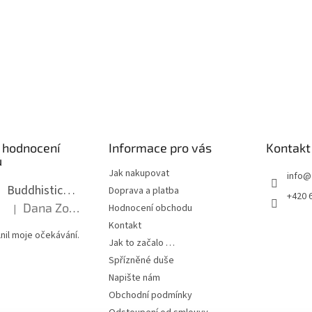
 hodnocení
Informace pro vás
Kontakt
ů
Jak nakupovat
info
@
Buddhistická mala dlouhá - tmavé dřevo s uzlíky 8 mm
Doprava a platba
+420 
Dana Zoubkova
Hodnocení obchodu
|
Hodnocení produktu je 5 z 5 hvězdiček.
Kontakt
nil moje očekávání.
Jak to začalo …
Spřízněné duše
Napište nám
Obchodní podmínky