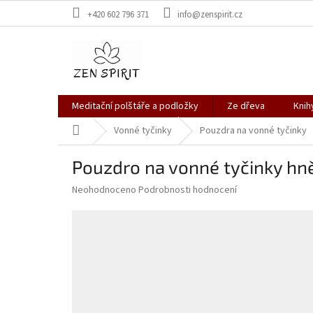
Přejít
+420 602 796 371
info@zenspirit.cz
na
obsah
Meditační polštáře a podložky
Ze dřeva
Knih
Domů
Vonné tyčinky
Pouzdra na vonné tyčinky
Pouzdro na vonné tyčinky h
Průměrné
Neohodnoceno
Podrobnosti hodnocení
hodnocení
produktu
je
0,0
z
5
hvězdiček.