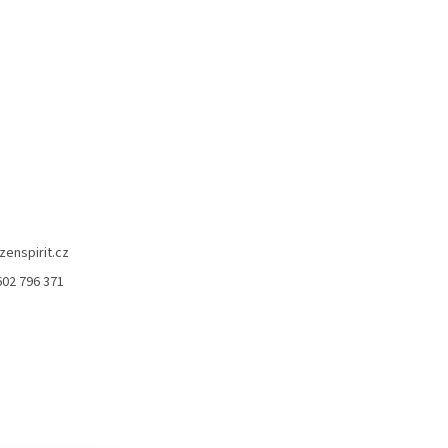
zenspirit.cz
602 796 371