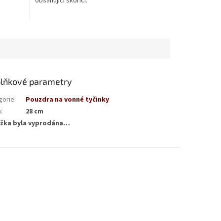
obsahující skořici.
lňkové parametry
gorie
:
Pouzdra na vonné tyčinky
a
:
28 cm
žka byla vyprodána…