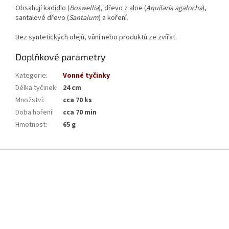
Obsahují kadidlo (
Boswellia
), dřevo z aloe (
Aquilaria agalocha
),
santalové dřevo (
Santalum
) a koření.
Bez syntetických olejů, vůní nebo produktů ze zvířat.
Doplňkové parametry
Kategorie
:
Vonné tyčinky
Délka tyčinek
:
24 cm
Množství
:
cca 70 ks
Doba hoření
:
cca 70 min
Hmotnost
:
65 g
Z
á
p
a
t
í