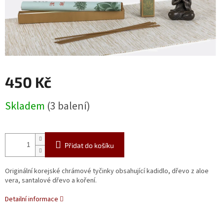
450 Kč
Měrná
Skladem
(3 balení)
cena:
Přidat do košíku
Originální korejské chrámové tyčinky obsahující kadidlo, dřevo z aloe
vera, santalové dřevo a koření.
Detailní informace