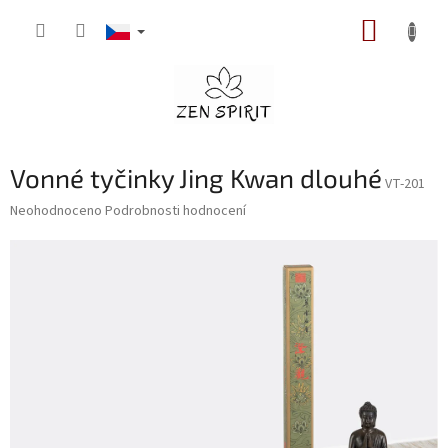
Přejít
NÁKUP
na
obsah
KOŠÍK
Vonné tyčinky Jing Kwan dlouhé
VT-201
Průměrné
Neohodnoceno
Podrobnosti hodnocení
hodnocení
produktu
je
0,0
z
5
hvězdiček.