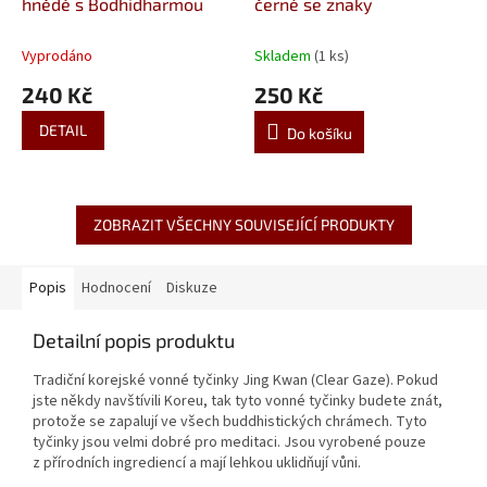
hnědé s Bodhidharmou
černé se znaky
Vyprodáno
Skladem
(1 ks)
240 Kč
250 Kč
DETAIL
Do košíku
ZOBRAZIT VŠECHNY SOUVISEJÍCÍ PRODUKTY
Popis
Hodnocení
Diskuze
Detailní popis produktu
Tradiční korejské vonné tyčinky Jing Kwan (Clear Gaze). Pokud
jste někdy navštívili Koreu, tak tyto vonné tyčinky budete znát,
protože se zapalují ve všech buddhistických chrámech. Tyto
tyčinky jsou velmi dobré pro meditaci. Jsou vyrobené pouze
z přírodních ingrediencí a mají lehkou uklidňují vůni.