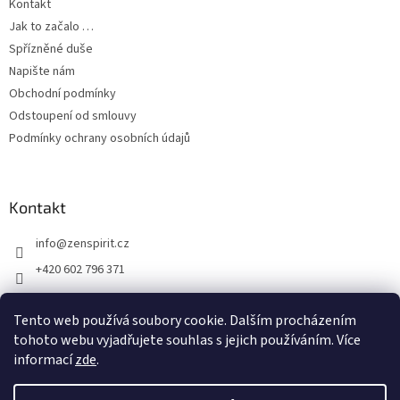
Kontakt
Jak to začalo …
Spřízněné duše
Napište nám
Obchodní podmínky
Odstoupení od smlouvy
Podmínky ochrany osobních údajů
Kontakt
info
@
zenspirit.cz
+420 602 796 371
Tento web používá soubory cookie. Dalším procházením
tohoto webu vyjadřujete souhlas s jejich používáním. Více
informací
zde
.