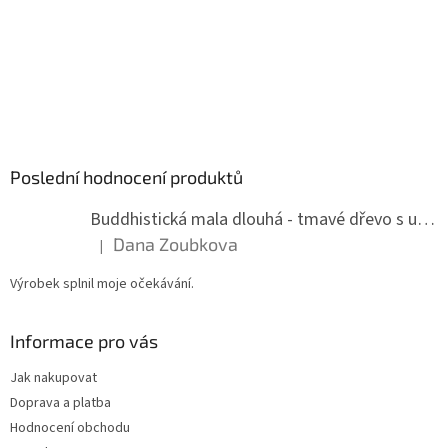
Poslední hodnocení produktů
Buddhistická mala dlouhá - tmavé dřevo s uzlíky 8 mm
Dana Zoubkova
|
Hodnocení produktu je 5 z 5 hvězdiček.
Výrobek splnil moje očekávání.
Informace pro vás
Jak nakupovat
Doprava a platba
Hodnocení obchodu