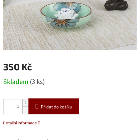
350 Kč
Měrná
Skladem
(3 ks)
cena:
Přidat do košíku
Detailní informace