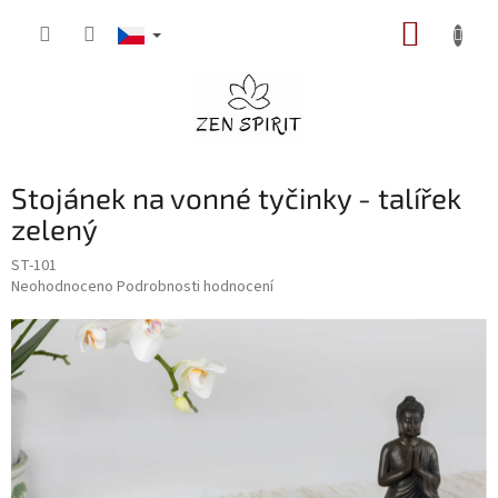
Přejít
NÁKUP
na
obsah
KOŠÍK
Stojánek na vonné tyčinky - talířek
zelený
ST-101
Průměrné
Neohodnoceno
Podrobnosti hodnocení
hodnocení
produktu
je
0,0
z
5
hvězdiček.