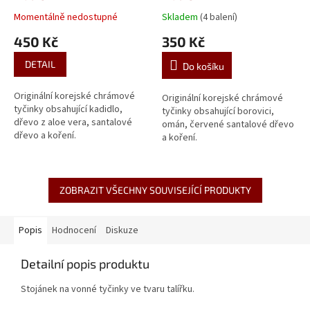
Momentálně nedostupné
Skladem
(4 balení)
Průměrné
Průměrné
hodnocení
hodnocení
450 Kč
350 Kč
produktu
produktu
je
je
DETAIL
Do košíku
5,0
5,0
z
z
Originální korejské chrámové
5
5
Originální korejské chrámové
tyčinky obsahující kadidlo,
hvězdiček.
hvězdiček.
tyčinky obsahující borovici,
dřevo z aloe vera, santalové
omán, červené santalové dřevo
dřevo a koření.
a koření.
ZOBRAZIT VŠECHNY SOUVISEJÍCÍ PRODUKTY
Popis
Hodnocení
Diskuze
Detailní popis produktu
Stojánek na vonné tyčinky ve tvaru talířku.