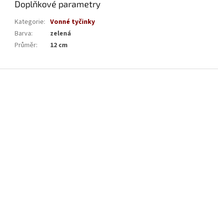
Doplňkové parametry
Kategorie
:
Vonné tyčinky
Barva
:
zelená
Průměr
:
12 cm
Z
á
p
a
t
í