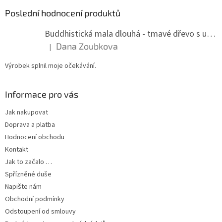
Poslední hodnocení produktů
Buddhistická mala dlouhá - tmavé dřevo s uzlíky 8 mm
Dana Zoubkova
|
Hodnocení produktu je 5 z 5 hvězdiček.
Výrobek splnil moje očekávání.
Informace pro vás
Jak nakupovat
Doprava a platba
Hodnocení obchodu
Kontakt
Jak to začalo …
Spřízněné duše
Napište nám
Obchodní podmínky
Odstoupení od smlouvy