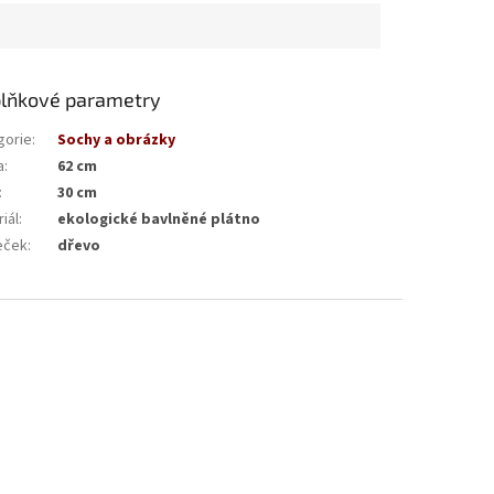
lňkové parametry
gorie
:
Sochy a obrázky
a
:
62 cm
:
30 cm
iál
:
ekologické bavlněné plátno
eček
:
dřevo