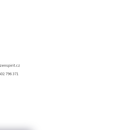
zenspirit.cz
602 796 371