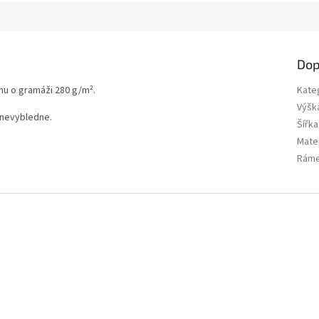
Dop
nu o gramáži 280 g/m².
Kate
Výšk
 nevybledne.
Šířka
Mater
Rám