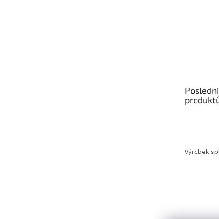
Poslední
produkt
Výrobek spl