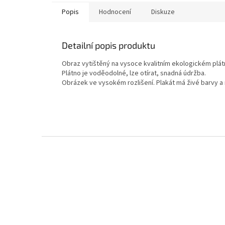
Popis
Hodnocení
Diskuze
Detailní popis produktu
Obraz vytištěný na vysoce kvalitním ekologickém plát
Plátno je voděodolné, lze otírat, snadná údržba.
Obrázek ve vysokém rozlišení. Plakát má živé barvy a
Z
á
p
a
t
í