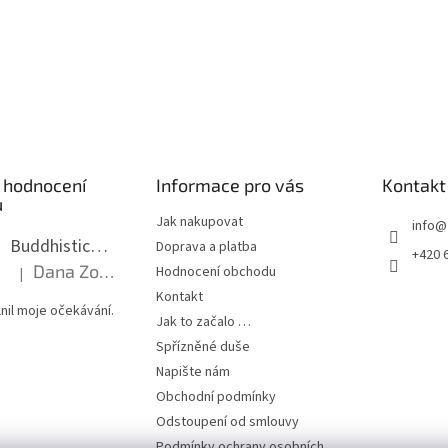
 hodnocení
Informace pro vás
Kontakt
ů
Jak nakupovat
info
@
Buddhistická mala dlouhá - tmavé dřevo s uzlíky 8 mm
Doprava a platba
+420 
Dana Zoubkova
Hodnocení obchodu
|
Hodnocení produktu je 5 z 5 hvězdiček.
Kontakt
nil moje očekávání.
Jak to začalo …
Spřízněné duše
Napište nám
Obchodní podmínky
Odstoupení od smlouvy
Podmínky ochrany osobních