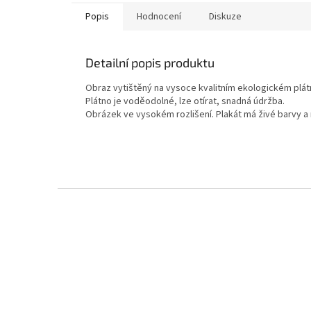
Popis
Hodnocení
Diskuze
Detailní popis produktu
Obraz vytištěný na vysoce kvalitním ekologickém plát
Plátno je voděodolné, lze otírat, snadná údržba.
Obrázek ve vysokém rozlišení. Plakát má živé barvy a
Z
á
p
a
t
í