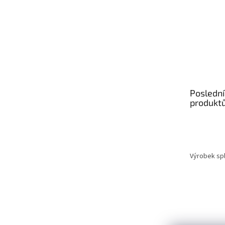
Poslední
produkt
Výrobek spl