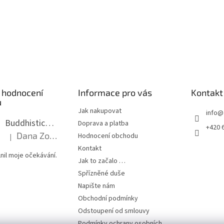
 hodnocení
Informace pro vás
Kontakt
ů
Jak nakupovat
info
@
Buddhistická mala dlouhá - tmavé dřevo s uzlíky 8 mm
Doprava a platba
+420 
Dana Zoubkova
Hodnocení obchodu
|
Hodnocení produktu je 5 z 5 hvězdiček.
Kontakt
nil moje očekávání.
Jak to začalo …
Spřízněné duše
Napište nám
Obchodní podmínky
Odstoupení od smlouvy
Podmínky ochrany osobních