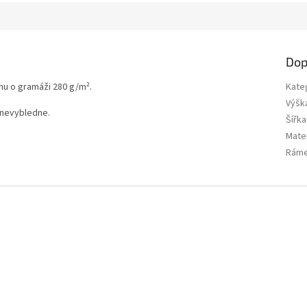
Dop
nu o gramáži 280 g/m².
Kate
Výšk
 nevybledne.
Šířka
Mater
Rám