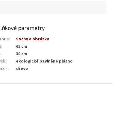
lňkové parametry
gorie
:
Sochy a obrázky
a
:
62 cm
:
30 cm
iál
:
ekologické bavlněné plátno
eček
:
dřevo