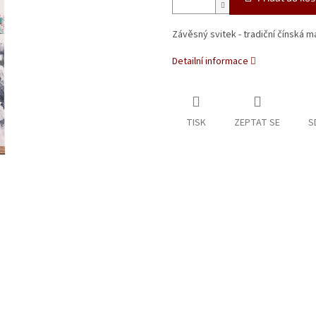
Závěsný svitek - tradiční čínská m
Detailní informace
TISK
ZEPTAT SE
S