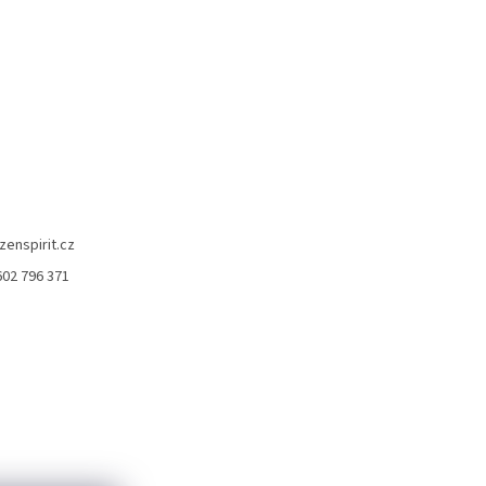
zenspirit.cz
602 796 371