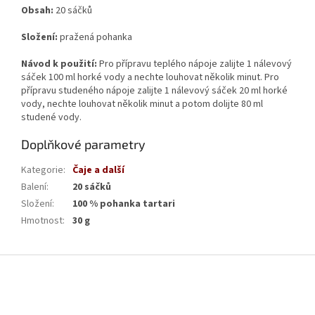
Obsah:
20 sáčků
Složení:
pražená pohanka
Návod k použití:
Pro přípravu teplého nápoje zalijte 1 nálevový
sáček 100 ml horké vody a nechte louhovat několik minut. Pro
přípravu studeného nápoje zalijte 1 nálevový sáček 20 ml horké
vody, nechte louhovat několik minut a potom dolijte 80 ml
studené vody.
Doplňkové parametry
Kategorie
:
Čaje a další
Balení
:
20 sáčků
Složení
:
100 % pohanka tartari
Hmotnost
:
30 g
Z
á
p
a