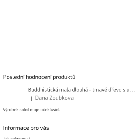
Poslední hodnocení produktů
Buddhistická mala dlouhá - tmavé dřevo s uzlíky 8 mm
Dana Zoubkova
|
Hodnocení produktu je 5 z 5 hvězdiček.
Výrobek splnil moje očekávání.
Informace pro vás