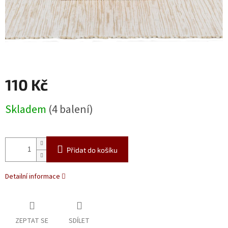
110 Kč
Měrná
Skladem
(4 balení)
cena:
Přidat do košíku
Detailní informace
ZEPTAT SE
SDÍLET