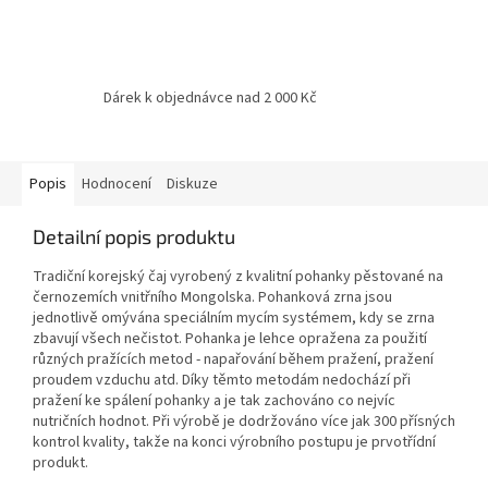
Dárek k objednávce nad 2 000 Kč
Popis
Hodnocení
Diskuze
Detailní popis produktu
Tradiční korejský čaj vyrobený z kvalitní pohanky pěstované na
černozemích vnitřního Mongolska. Pohanková zrna jsou
jednotlivě omývána speciálním mycím systémem, kdy se zrna
zbavují všech nečistot. Pohanka je lehce opražena za použití
různých pražících metod - napařování během pražení, pražení
proudem vzduchu atd. Díky těmto metodám nedochází při
pražení ke spálení pohanky a je tak zachováno co nejvíc
nutričních hodnot. Při výrobě je dodržováno více jak 300 přísných
kontrol kvality, takže na konci výrobního postupu je prvotřídní
produkt.