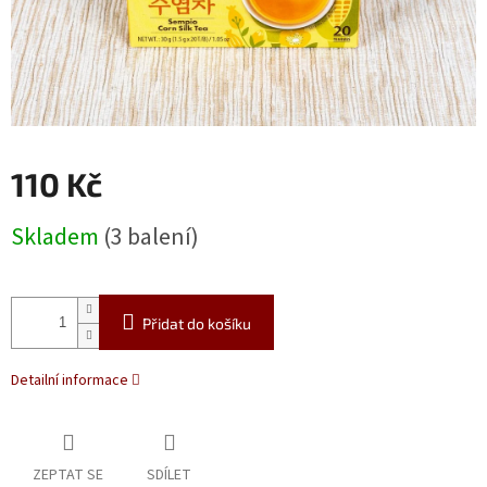
110 Kč
Měrná
Skladem
(3 balení)
cena:
Přidat do košíku
Detailní informace
ZEPTAT SE
SDÍLET