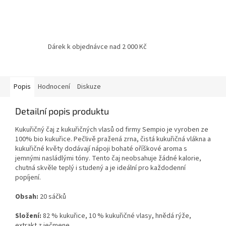
Dárek k objednávce nad 2 000 Kč
Popis
Hodnocení
Diskuze
Detailní popis produktu
Kukuřičný čaj z kukuřičných vlasů od firmy Sempio je vyroben ze
100% bio kukuřice. Pečlivě pražená zrna, čistá kukuřičná vlákna a
kukuřičné květy dodávají nápoji bohaté oříškové aroma s
jemnými nasládlými tóny. Tento čaj neobsahuje žádné kalorie,
chutná skvěle teplý i studený a je ideální pro každodenní
popíjení.
Obsah:
20 sáčků
Složení:
82 % kukuřice, 10 % kukuřičné vlasy, hnědá rýže,
extrakt z ječmene