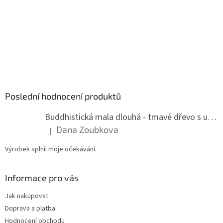
Poslední hodnocení produktů
Buddhistická mala dlouhá - tmavé dřevo s uzlíky 8 mm
Dana Zoubkova
|
Hodnocení produktu je 5 z 5 hvězdiček.
Výrobek splnil moje očekávání.
Informace pro vás
Jak nakupovat
Doprava a platba
Hodnocení obchodu