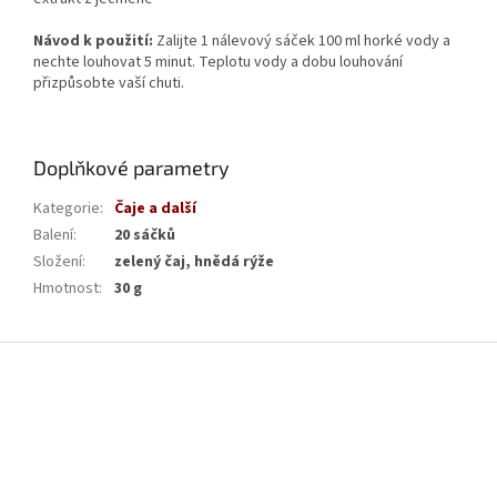
Návod k použití:
Zalijte 1 nálevový sáček 100 ml horké vody a
nechte louhovat 5 minut. Teplotu vody a dobu louhování
přizpůsobte vaší chuti.
Doplňkové parametry
Kategorie
:
Čaje a další
Balení
:
20 sáčků
Složení
:
zelený čaj, hnědá rýže
Hmotnost
:
30 g
Z
á
p
a
t
í