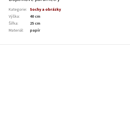
Kategorie
:
Sochy a obrázky
Výška
:
40 cm
Šířka
:
25 cm
Materiál
:
papír
Z
á
p
a
t
í