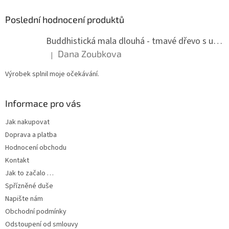
Poslední hodnocení produktů
Buddhistická mala dlouhá - tmavé dřevo s uzlíky 8 mm
Dana Zoubkova
|
Hodnocení produktu je 5 z 5 hvězdiček.
Výrobek splnil moje očekávání.
Informace pro vás
Jak nakupovat
Doprava a platba
Hodnocení obchodu
Kontakt
Jak to začalo …
Spřízněné duše
Napište nám
Obchodní podmínky
Odstoupení od smlouvy