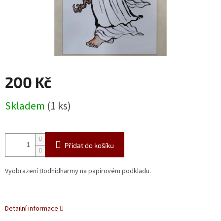
200 Kč
Měrná
Skladem
(1 ks)
cena:
Přidat do košíku
Vyobrazení Bodhidharmy na papírovém podkladu.
Detailní informace