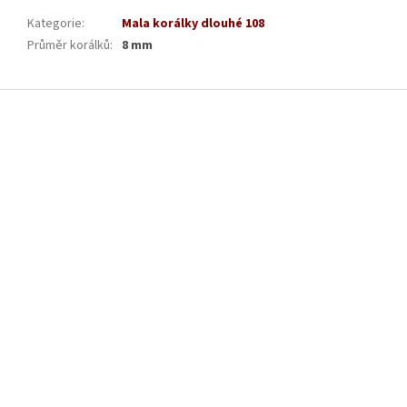
Kategorie
:
Mala korálky dlouhé 108
Průměr korálků
:
8 mm
Z
á
p
a
t
í