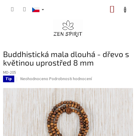
Přejít
NÁKUP
na
obsah
KOŠÍK
Buddhistická mala dlouhá - dřevo s
květinou uprostřed 8 mm
MD-205
Průměrné
Neohodnoceno
Podrobnosti hodnocení
Tip
hodnocení
produktu
je
0,0
z
5
hvězdiček.