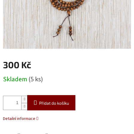
300 Kč
Měrná
Skladem
(5 ks)
cena:
Přidat do košíku
Detailní informace