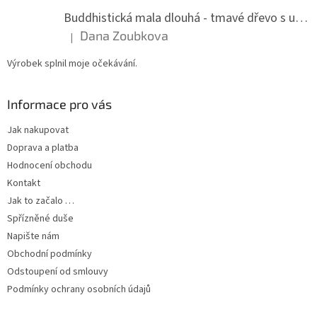
Buddhistická mala dlouhá - tmavé dřevo s uzlíky 8 mm
Dana Zoubkova
|
Hodnocení produktu je 5 z 5 hvězdiček.
Výrobek splnil moje očekávání.
Informace pro vás
Jak nakupovat
Doprava a platba
Hodnocení obchodu
Kontakt
Jak to začalo …
Spřízněné duše
Napište nám
Obchodní podmínky
Odstoupení od smlouvy
Podmínky ochrany osobních údajů