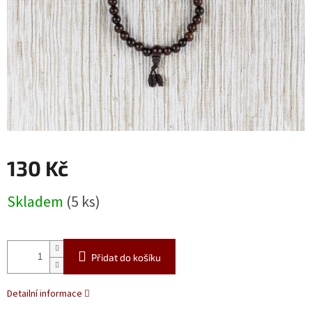
130 Kč
Měrná
Skladem
(5 ks)
cena:
Přidat do košíku
Detailní informace