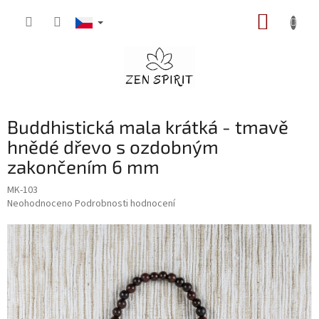
Přejít
NÁKUP
na
obsah
KOŠÍK
Buddhistická mala krátká - tmavě
hnědé dřevo s ozdobným
zakončením 6 mm
MK-103
Průměrné
Neohodnoceno
Podrobnosti hodnocení
hodnocení
produktu
je
0,0
z
5
hvězdiček.