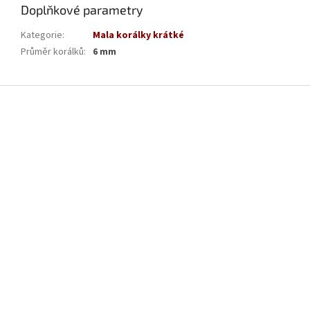
Doplňkové parametry
Kategorie
:
Mala korálky krátké
Průměr korálků
:
6 mm
Z
á
p
a
t
í