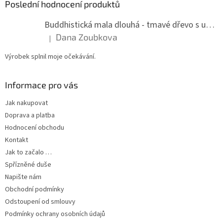
Poslední hodnocení produktů
Buddhistická mala dlouhá - tmavé dřevo s uzlíky 8 mm
Dana Zoubkova
|
Hodnocení produktu je 5 z 5 hvězdiček.
Výrobek splnil moje očekávání.
Informace pro vás
Jak nakupovat
Doprava a platba
Hodnocení obchodu
Kontakt
Jak to začalo …
Spřízněné duše
Napište nám
Obchodní podmínky
Odstoupení od smlouvy
Podmínky ochrany osobních údajů