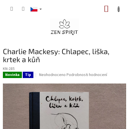
Přejít
NÁKUP
na
obsah
KOŠÍK
Charlie Mackesy: Chlapec, liška,
krtek a kůň
KN-285
Průměrné
Neohodnoceno
Podrobnosti hodnocení
Novinka
Tip
hodnocení
produktu
je
0,0
z
5
hvězdiček.