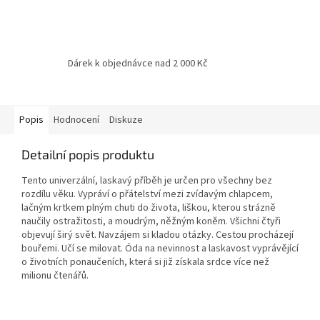
Dárek k objednávce nad 2 000 Kč
Popis
Hodnocení
Diskuze
Detailní popis produktu
Tento univerzální, laskavý příběh je určen pro všechny bez
rozdílu věku. Vypráví o přátelství mezi zvídavým chlapcem,
lačným krtkem plným chuti do života, liškou, kterou strázně
naučily ostražitosti, a moudrým, něžným koněm. Všichni čtyři
objevují širý svět. Navzájem si kladou otázky. Cestou procházejí
bouřemi. Učí se milovat. Óda na nevinnost a laskavost vyprávějící
o životních ponaučeních, která si již získala srdce více než
milionu čtenářů.