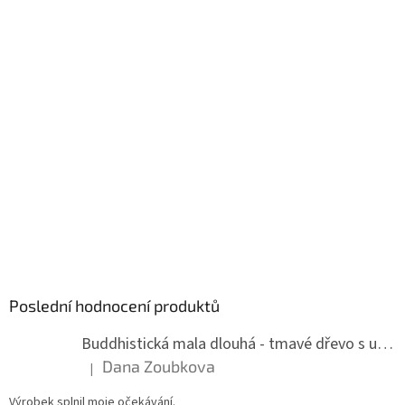
Poslední hodnocení produktů
Buddhistická mala dlouhá - tmavé dřevo s uzlíky 8 mm
Dana Zoubkova
|
Hodnocení produktu je 5 z 5 hvězdiček.
Výrobek splnil moje očekávání.