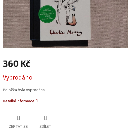
360 Kč
Měrná
Vyprodáno
cena:
Položka byla vyprodána…
Detailní informace
ZEPTAT SE
SDÍLET