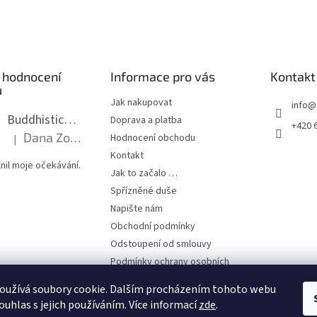
 hodnocení
Informace pro vás
Kontakt
ů
Jak nakupovat
info
@
Buddhistická mala dlouhá - tmavé dřevo s uzlíky 8 mm
Doprava a platba
+420 
Dana Zoubkova
Hodnocení obchodu
|
Hodnocení produktu je 5 z 5 hvězdiček.
Kontakt
nil moje očekávání.
Jak to začalo …
Spřízněné duše
Napište nám
Obchodní podmínky
Odstoupení od smlouvy
Podmínky ochrany osobních
údajů
oužívá soubory cookie. Dalším procházením tohoto webu
ouhlas s jejich používáním. Více informací
zde
.