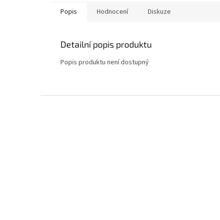
Popis
Hodnocení
Diskuze
Detailní popis produktu
Popis produktu není dostupný
Z
á
p
a
t
í