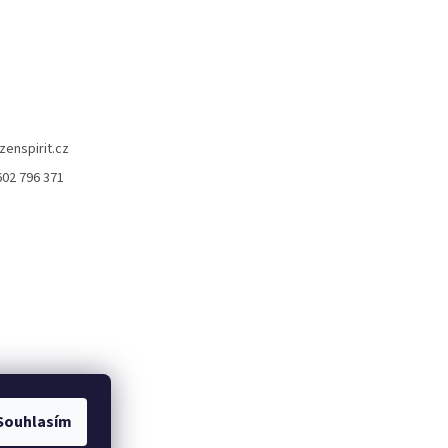
zenspirit.cz
602 796 371
Souhlasím