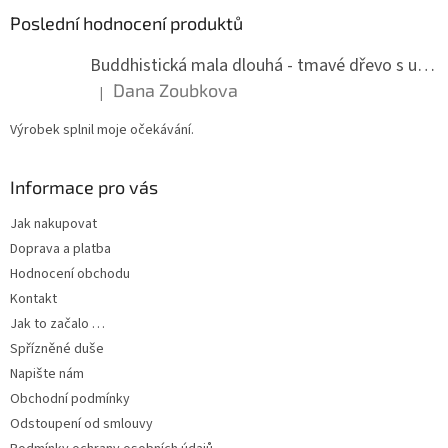
Poslední hodnocení produktů
Buddhistická mala dlouhá - tmavé dřevo s uzlíky 8 mm
Dana Zoubkova
|
Hodnocení produktu je 5 z 5 hvězdiček.
Výrobek splnil moje očekávání.
Informace pro vás
Jak nakupovat
Doprava a platba
Hodnocení obchodu
Kontakt
Jak to začalo …
Spřízněné duše
Napište nám
Obchodní podmínky
Odstoupení od smlouvy