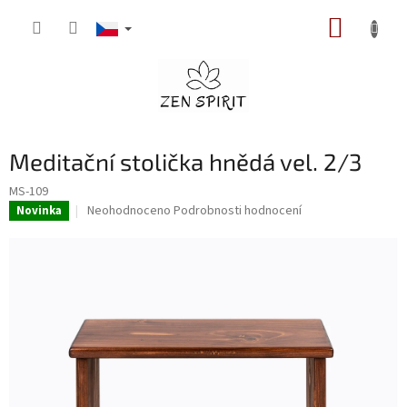
Přejít
NÁKUP
na
obsah
KOŠÍK
Meditační stolička hnědá vel. 2/3
MS-109
Průměrné
Neohodnoceno
Podrobnosti hodnocení
Novinka
hodnocení
produktu
je
0,0
z
5
hvězdiček.