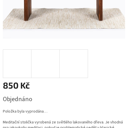
850 Kč
Měrná
Objednáno
cena:
Položka byla vyprodána…
Meditační stolička vyrobená ze světlého lakovaného dřeva. Je vhodná
pro jakoukoliv meditaci, pokud je problematické sedět v klasické