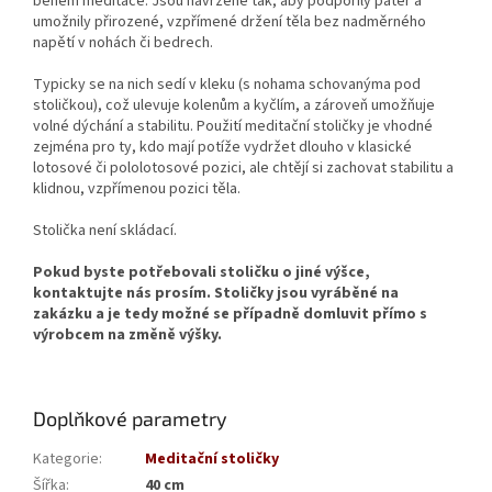
během meditace. Jsou navržené tak, aby podpořily páteř a
umožnily přirozené, vzpřímené držení těla bez nadměrného
napětí v nohách či bedrech.
Typicky se na nich sedí v kleku (s nohama schovanýma pod
stoličkou), což ulevuje kolenům a kyčlím, a zároveň umožňuje
volné dýchání a stabilitu. Použití meditační stoličky je vhodné
zejména pro ty, kdo mají potíže vydržet dlouho v klasické
lotosové či pololotosové pozici, ale chtějí si zachovat stabilitu a
klidnou, vzpřímenou pozici těla.
Stolička není skládací.
Pokud byste potřebovali stoličku o jiné výšce,
kontaktujte nás prosím. Stoličky jsou vyráběné na
zakázku a je tedy možné se případně domluvit přímo s
výrobcem na změně výšky.
Doplňkové parametry
Kategorie
:
Meditační stoličky
Šířka
:
40 cm