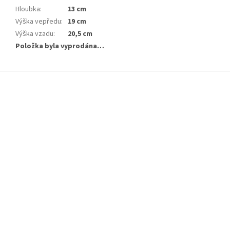
Hloubka
:
13 cm
Výška vepředu
:
19 cm
Výška vzadu
:
20,5 cm
Položka byla vyprodána…
Z
á
p
a
t
í