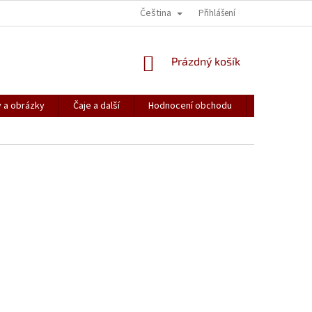
Čeština
KONTAKT
JAK TO ZAČALO …
SPŘÍZNĚNÉ DUŠE
Přihlášení
NAPIŠTE 
NÁKUPNÍ
Prázdný košík
KOŠÍK
 a obrázky
Čaje a další
Hodnocení obchodu
Spřízněné d