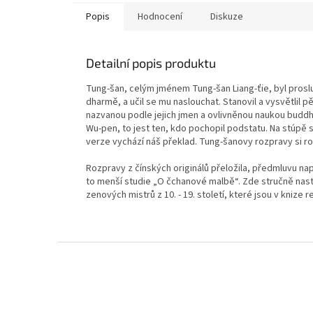
Popis
Hodnocení
Diskuze
Detailní popis produktu
Tung-šan, celým jménem Tung-šan Liang-ťie, byl proslul
dharmě, a učil se mu naslouchat. Stanovil a vysvětlil p
nazvanou podle jejich jmen a ovlivněnou naukou buddh
Wu-pen, to jest ten, kdo pochopil podstatu. Na stúpě 
verze vychází náš překlad. Tung-šanovy rozpravy si ro
Rozpravy z čínských originálů přeložila, předmluvu na
to menší studie „O čchanové malbě“. Zde stručně nast
zenových mistrů z 10. - 19. století, které jsou v knize 
Z
á
p
a
t