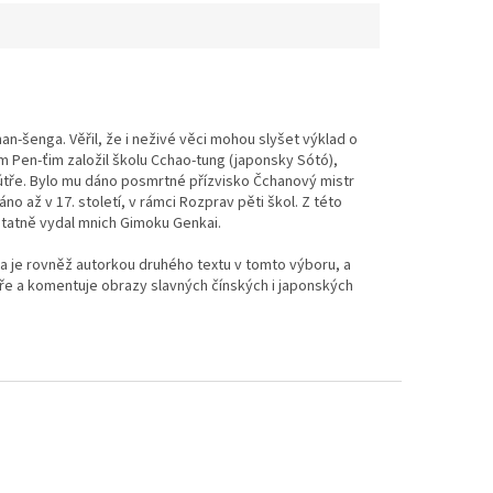
an-šenga. Věřil, že i neživé věci mohou slyšet výklad o
 Pen-ťim založil školu Cchao-tung (japonsky Sótó),
sútře. Bylo mu dáno posmrtné přízvisko Čchanový mistr
 až v 17. století, v rámci Rozprav pěti škol. Z této
statně vydal mnich Gimoku Genkai.
ka je rovněž autorkou druhého textu v tomto výboru, a
ře a komentuje obrazy slavných čínských i japonských