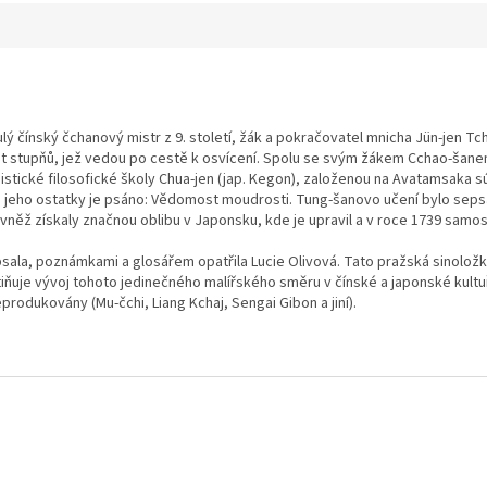
ý čínský čchanový mistr z 9. století, žák a pokračovatel mnicha Jün-jen Tch
ět stupňů, jež vedou po cestě k osvícení
. Spolu se svým žákem Cchao-šanem
istické filosofické školy Chua-jen (jap. Kegon), založenou na Avatamsaka 
s jeho ostatky je psáno: Vědomost moudrosti. Tung-šanovo učení bylo sepsáno
vněž získaly značnou oblibu v Japonsku, kde je upravil a v roce 1739 samo
psala, poznámkami a glosářem opatřila Lucie Olivová. Tato pražská sinolož
iňuje vývoj tohoto jedinečného malířského směru v čínské a japonské kultu
reprodukovány (Mu-čchi, Liang Kchaj, Sengai Gibon a jiní).