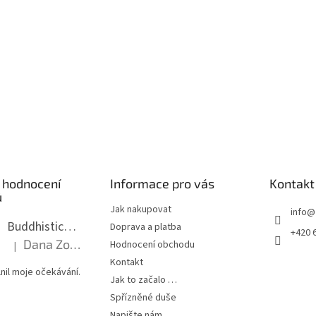
 hodnocení
Informace pro vás
Kontakt
ů
Jak nakupovat
info
@
Buddhistická mala dlouhá - tmavé dřevo s uzlíky 8 mm
Doprava a platba
+420 
Dana Zoubkova
Hodnocení obchodu
|
Hodnocení produktu je 5 z 5 hvězdiček.
Kontakt
nil moje očekávání.
Jak to začalo …
Spřízněné duše
Napište nám