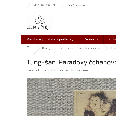
Přejít
+420 602 796 371
info@zenspirit.cz
na
obsah
Meditační polštáře a podložky
Ze dřeva
Knih
Domů
Knihy
Knihy z druhé ruky o zenu
Tun
Tung-šan: Paradoxy čchanov
Průměrné
Neohodnoceno
Podrobnosti hodnocení
hodnocení
produktu
je
0,0
z
5
hvězdiček.