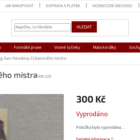
JAK NAKUPOVAT
DOPRAVA A PLATBA
HODNOCENÍ OBCHODU
HLEDAT
y
Formální praxe
Vonné tyčinky
Mala korálky
Sochy
g-šan: Paradoxy čchanového mistra
ého mistra
KN-225
300 Kč
Měrná
Vyprodáno
cena:
Položka byla vyprodána…
Detailní informace