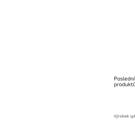
í
Poslední
produkt
Výrobek spl