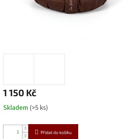
1 150 Kč
Měrná
Skladem
(>5 ks)
cena:
Přidat do košíku