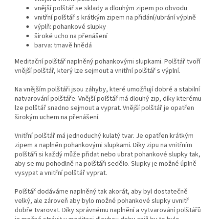
vnější polštář se sklady a dlouhým zipem po obvodu
vnitřní polštář s krátkým zipem na přidání/ubrání výplně
výplň: pohankové slupky
široké ucho na přenášení
barva: tmavě hnědá
Meditační polštář naplněný pohankovými slupkami. Polštář tvoří
vnější polštář, který lze sejmout a vnitřní polštář s výplní.
Na vnějším polštáři jsou záhyby, které umožňují dobré a stabilní
natvarování polštáře. Vnější polštář má dlouhý zip, díky kterému
lze polštář snadno sejmout a vyprat. Vnější polštář je opatřen
širokým uchem na přenášení.
Vnitřní polštář má jednoduchý kulatý tvar. Je opatřen krátkým
zipem a naplněn pohankovými slupkami. Díky zipu na vnitřním
polštáři si každý může přidat nebo ubrat pohankové slupky tak,
aby se mu pohodlně na polštáři sedělo. Slupky je možné úplně
vysypat a vnitřní polštář vyprat.
Polštář dodáváme naplněný tak akorát, aby byl dostatečně
velký, ale zároveň aby bylo možné pohankové slupky uvnitř
dobře tvarovat. Díky správnému naplnění a vytvarování polštářů