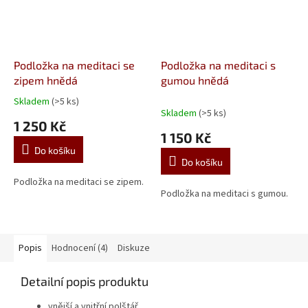
Podložka na meditaci se
Podložka na meditaci s
zipem hnědá
gumou hnědá
Skladem
(>5 ks)
Průměrné
Skladem
(>5 ks)
hodnocení
1 250 Kč
produktu
1 150 Kč
je
Do košíku
5,0
Do košíku
z
5
Podložka na meditaci se zipem.
Podložka na meditaci s gumou.
hvězdiček.
Popis
Hodnocení (4)
Diskuze
Detailní popis produktu
vnější a vnitřní polštář