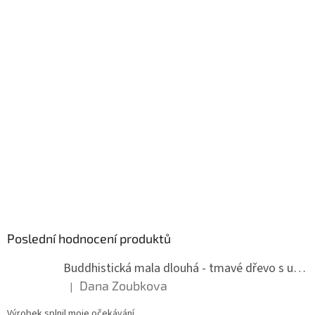
Poslední hodnocení produktů
Buddhistická mala dlouhá - tmavé dřevo s uzlíky 8 mm
Dana Zoubkova
|
Hodnocení produktu je 5 z 5 hvězdiček.
Výrobek splnil moje očekávání.