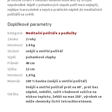
je možné strávit v meditaci dlouhou dobu aniž by to bylo
nepohodlné. Náplň z pohankových slupek patří mezi nejlepší,
nejlépe tvarovatelné a nejvíce praktické náplně do meditačních
polštářů na světě.
Doplňkové parametry
Kategorie
:
Meditační polštáře a podložky
Záruka
:
2 roky
Hmotnost
:
1.8 kg
Složení
:
vnější a vnitřní polštář
Výplň
:
pohankové slupky
Průměr
:
40 cm
Výška
:
12 cm
Hmotnost
:
1,8 kg
Materiál
:
100 % bavlna (vnější a vnitřní polštář)
Vnější a vnitřní polštář prát na 60°, prát bez
náplně, nebělit, sušit v bubnové sušičce na
Údržba
:
nízkou teplotu, žehlit na max 150°, výrobek se
může chemicky čistit tetrachloreténem.