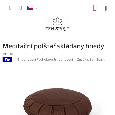
Přejít
NÁKUP
na
obsah
KOŠÍK
Meditační polštář skládaný hnědý
MP-101
Průměrné
4 hodnocení
Podrobnosti hodnocení
Značka:
Zen Spirit
Tip
hodnocení
produktu
je
5,0
z
5
hvězdiček.