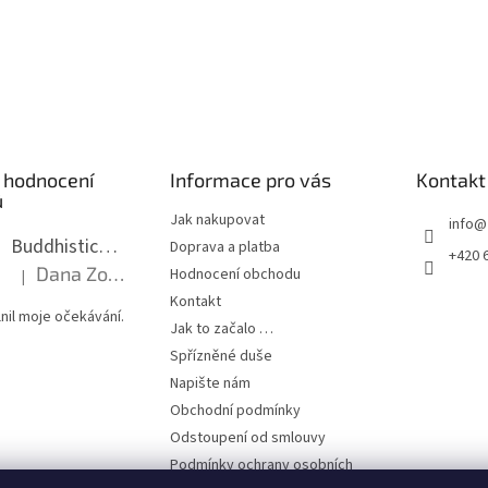
 hodnocení
Informace pro vás
Kontakt
ů
Jak nakupovat
info
@
Buddhistická mala dlouhá - tmavé dřevo s uzlíky 8 mm
Doprava a platba
+420 
Dana Zoubkova
Hodnocení obchodu
|
Hodnocení produktu je 5 z 5 hvězdiček.
Kontakt
nil moje očekávání.
Jak to začalo …
Spřízněné duše
Napište nám
Obchodní podmínky
Odstoupení od smlouvy
Podmínky ochrany osobních
údajů