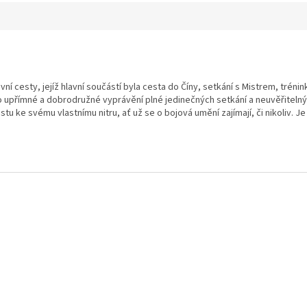
í cesty, jejíž hlavní součástí byla cesta do Číny, setkání s Mistrem, tréni
 upřímné a dobrodružné vyprávění plné jedinečných setkání a neuvěřitelnýc
estu ke svému vlastnímu nitru, ať už se o bojová umění zajímají, či nikoliv. 