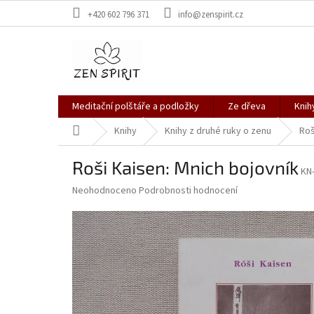
Přejít
+420 602 796 371
info@zenspirit.cz
na
obsah
Meditační polštáře a podložky
Ze dřeva
Knih
Domů
Knihy
Knihy z druhé ruky o zenu
Roš
Roši Kaisen: Mnich bojovník
KN
Průměrné
Neohodnoceno
Podrobnosti hodnocení
hodnocení
produktu
je
0,0
z
5
hvězdiček.