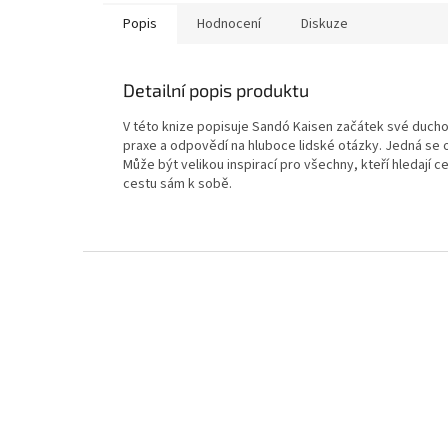
Popis
Hodnocení
Diskuze
Detailní popis produktu
V této knize popisuje Sandó Kaisen začátek své duchovn
praxe a odpovědí na hluboce lidské otázky. Jedná se o
Může být velikou inspirací pro všechny, kteří hledají c
cestu sám k sobě.
Z
á
p
a
t
í