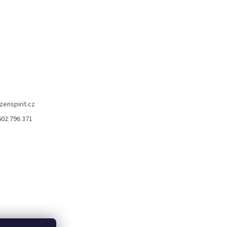
zenspirit.cz
602 796 371