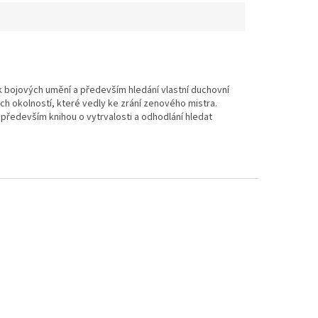
nk bojových umění a především hledání vlastní duchovní
h okolností, které vedly ke zrání zenového mistra.
Je především knihou o vytrvalosti a odhodlání hledat