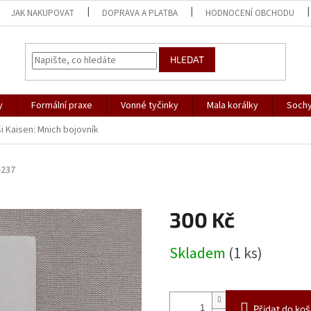
JAK NAKUPOVAT
DOPRAVA A PLATBA
HODNOCENÍ OBCHODU
HLEDAT
y
Formální praxe
Vonné tyčinky
Mala korálky
Sochy
i Kaisen: Mnich bojovník
-237
300 Kč
Měrná
Skladem
(1 ks)
cena:
Přidat do koš