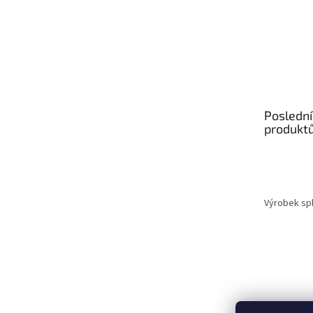
Poslední
produkt
Výrobek spl