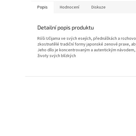
Popis
Hodnocení
Diskuze
Detailní popis produktu
Róši Učijama ve svých esejích, přednáškách a rozhovor
zkostnatělé tradiční formy japonské zenové praxe, a
Jeho dílo je koncentrovaným a autentickým návodem, jak 
životy svých blízkých
Z
á
p
a
t
í