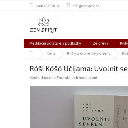
Přejít
+420 602 796 371
info@zenspirit.cz
na
obsah
Meditační polštáře a podložky
Ze dřeva
Knih
Domů
Knihy
Knihy z druhé ruky o zenu
Róš
Róši Kóšó Učijama: Uvolnit se
Průměrné
Neohodnoceno
Podrobnosti hodnocení
hodnocení
produktu
je
0,0
z
5
hvězdiček.