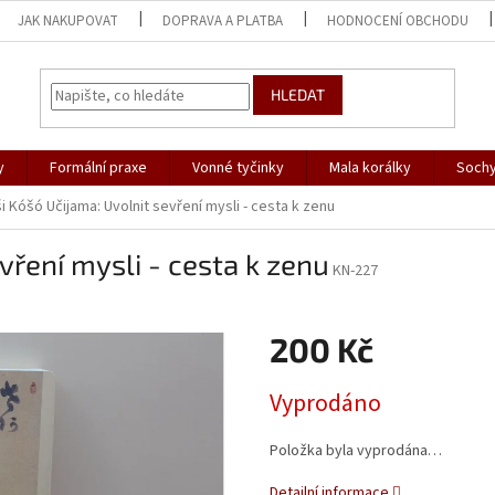
JAK NAKUPOVAT
DOPRAVA A PLATBA
HODNOCENÍ OBCHODU
HLEDAT
y
Formální praxe
Vonné tyčinky
Mala korálky
Sochy
i Kóšó Učijama: Uvolnit sevření mysli - cesta k zenu
vření mysli - cesta k zenu
KN-227
200 Kč
Měrná
Vyprodáno
cena:
Položka byla vyprodána…
Detailní informace