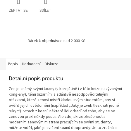
ZEPTAT SE
SDÍLET
Dárek k objednávce nad 2 000 Kč
Popis
Hodnocení
Diskuze
Detailní popis produktu
Zen je známý svými koany (v korejštině i v této knize nazývanými
kong-any), těmi bizarními a zdánlivě nezodpověditelnými
otázkami, které zenoví mistři kladou svým studentům, aby si
ověřili jejich uvědomění (například „Jaký je zvuk tlesknutí jedné
ruky?“).
Strach z koanů některé lidi odradí od toho, aby se se
zenovou praxí někdy pustili.
Ale zde, skrze zkušenost s
moderním zenovým mistrem pracujícím se svými studenty,
můžete vidět, jaké je cvičení koanů doopravdy: Je to zručná a