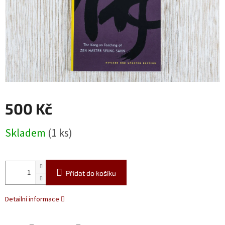
500 Kč
Měrná
Skladem
(1 ks)
cena:
Přidat do košíku
Detailní informace