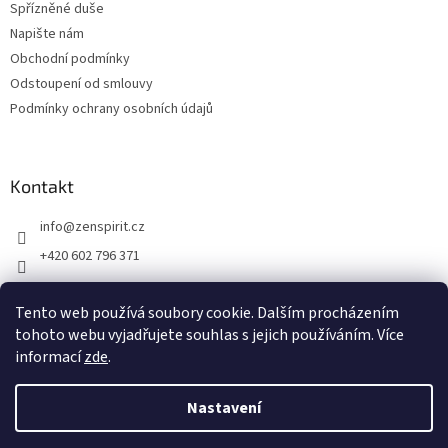
Spřízněné duše
Napište nám
Obchodní podmínky
Odstoupení od smlouvy
Podmínky ochrany osobních údajů
Kontakt
info
@
zenspirit.cz
+420 602 796 371
Tento web používá soubory cookie. Dalším procházením
tohoto webu vyjadřujete souhlas s jejich používáním. Více
informací
zde
.
Nastavení
Vytvořil Shoptet