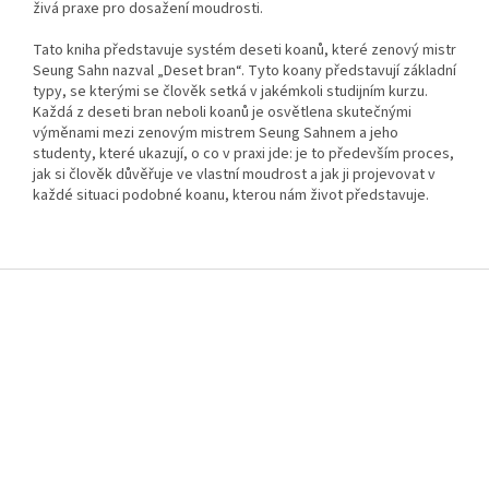
živá praxe pro dosažení moudrosti.
Tato kniha představuje systém deseti koanů, které zenový mistr
Seung Sahn nazval „Deset bran“.
Tyto koany představují základní
typy, se kterými se člověk setká v jakémkoli studijním kurzu.
Každá z deseti bran neboli koanů je osvětlena skutečnými
výměnami mezi zenovým mistrem Seung Sahnem a jeho
studenty, které ukazují, o co v praxi jde: je to především proces,
jak si člověk důvěřuje ve vlastní moudrost a jak ji projevovat v
každé situaci podobné koanu, kterou nám život představuje.
Z
á
p
a
t
í