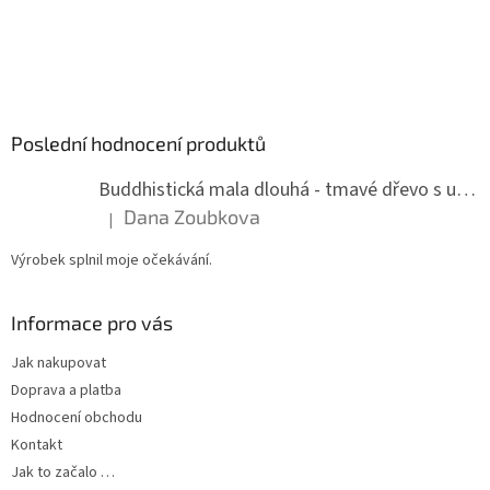
Poslední hodnocení produktů
Buddhistická mala dlouhá - tmavé dřevo s uzlíky 8 mm
Dana Zoubkova
|
Hodnocení produktu je 5 z 5 hvězdiček.
Výrobek splnil moje očekávání.
Informace pro vás
Jak nakupovat
Doprava a platba
Hodnocení obchodu
Kontakt
Jak to začalo …