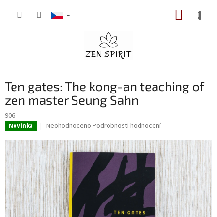
Přejít
NÁKUP
na
obsah
KOŠÍK
Ten gates: The kong-an teaching of
zen master Seung Sahn
906
Průměrné
Neohodnoceno
Podrobnosti hodnocení
Novinka
hodnocení
produktu
je
0,0
z
5
hvězdiček.