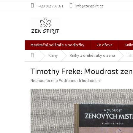
Přejít
+420 602 796 371
info@zenspirit.cz
na
obsah
Meditační polštáře a podložky
Ze dřeva
Knih
Domů
Knihy
Knihy z druhé ruky o zenu
Tim
Timothy Freke: Moudrost zen
Průměrné
Neohodnoceno
Podrobnosti hodnocení
hodnocení
produktu
je
0,0
z
5
hvězdiček.