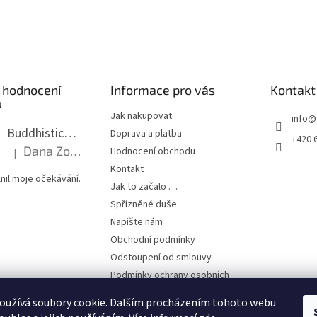
 hodnocení
Informace pro vás
Kontakt
ů
Jak nakupovat
info
@
Buddhistická mala dlouhá - tmavé dřevo s uzlíky 8 mm
Doprava a platba
+420 
Dana Zoubkova
Hodnocení obchodu
|
Hodnocení produktu je 5 z 5 hvězdiček.
Kontakt
nil moje očekávání.
Jak to začalo …
Spřízněné duše
Napište nám
Obchodní podmínky
Odstoupení od smlouvy
Podmínky ochrany osobních
údajů
oužívá soubory cookie. Dalším procházením tohoto webu