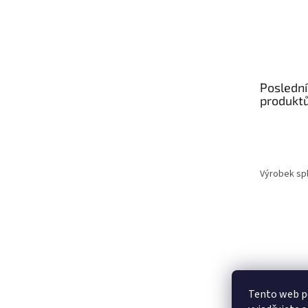
Poslední
produkt
Výrobek spl
Tento web p