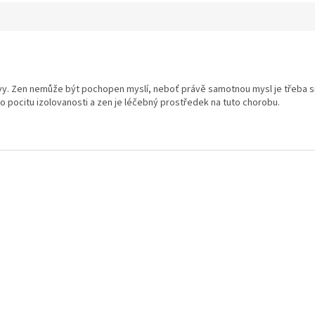
ovy. Zen nemůže být pochopen myslí, neboť právě samotnou mysl je třeba s
 pocitu izolovanosti a zen je léčebný prostředek na tuto choro
bu.