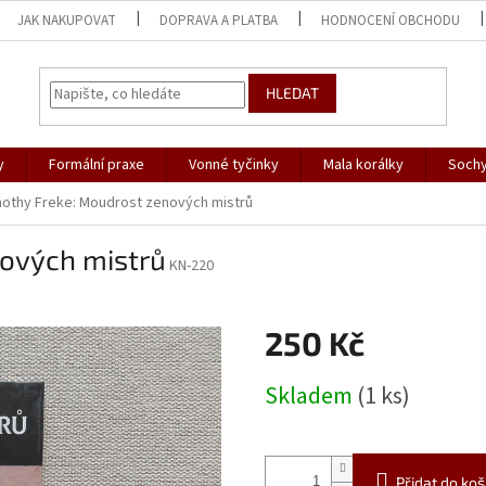
JAK NAKUPOVAT
DOPRAVA A PLATBA
HODNOCENÍ OBCHODU
HLEDAT
y
Formální praxe
Vonné tyčinky
Mala korálky
Sochy
othy Freke: Moudrost zenových mistrů
ových mistrů
KN-220
250 Kč
Měrná
Skladem
(1 ks)
cena:
Přidat do koš