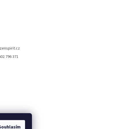
zenspirit.cz
602 796 371
Souhlasím