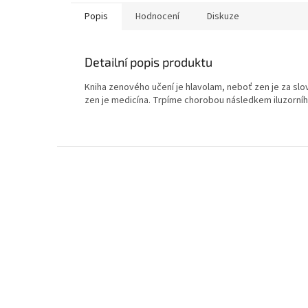
Popis
Hodnocení
Diskuze
Detailní popis produktu
Kniha zenového učení je hlavolam, neboť zen je za sl
zen je medicína. Trpíme chorobou následkem iluzorního
Z
á
p
a
t
í