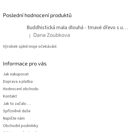
Poslední hodnocení produktů
Buddhistická mala dlouhá - tmavé dřevo s uzlíky 8 mm
Dana Zoubkova
|
Hodnocení produktu je 5 z 5 hvězdiček.
Výrobek splnil moje očekávání.
Informace pro vás
Jak nakupovat
Doprava a platba
Hodnocení obchodu
Kontakt
Jak to začalo …
Spřízněné duše
Napište nám
Obchodní podmínky