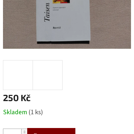
250 Kč
Měrná
Skladem
(1 ks)
cena: