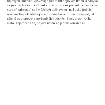
bojových uměních. Vysvětluje podstatu bojových umění a zabývá
se jejich rolí v životě člověka. Knihou prolíná pohled na psychický
stav při střetnutí, což může být aplikováno i na lidské jednání
obecně. Na příkladu bojových umění tak autor nabízí návod, jak
účinně postupovat v nerůznějších lidských činnostech. Knihu
uvítají zájemci o zen, bojová umění i o japonskou kulturu.
Z
á
p
a
t
í