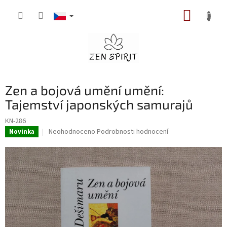
Přejít
NÁKUP
na
obsah
KOŠÍK
Zen a bojová umění umění:
Tajemství japonských samurajů
KN-286
Průměrné
Neohodnoceno
Podrobnosti hodnocení
Novinka
hodnocení
produktu
je
0,0
z
5
hvězdiček.