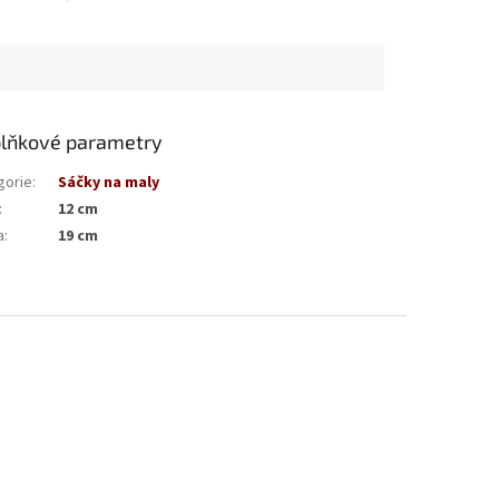
lňkové parametry
gorie
:
Sáčky na maly
:
12 cm
a
:
19 cm