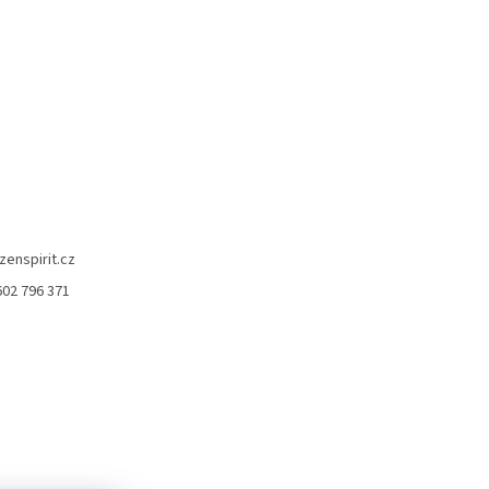
zenspirit.cz
602 796 371