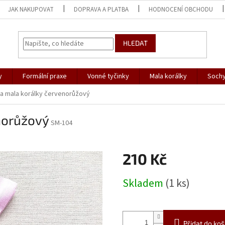
JAK NAKUPOVAT
DOPRAVA A PLATBA
HODNOCENÍ OBCHODU
HLEDAT
y
Formální praxe
Vonné tyčinky
Mala korálky
Sochy
a mala korálky červenorůžový
norůžový
SM-104
210 Kč
Měrná
Skladem
(1 ks)
cena:
Přidat do koš