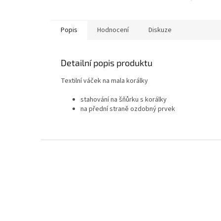
Popis
Hodnocení
Diskuze
Detailní popis produktu
Textilní váček na mala korálky
stahování na šňůrku s korálky
na přední straně ozdobný prvek
Z
á
p
a
t
í