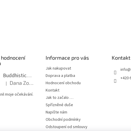
 hodnocení
Informace pro vás
Kontakt
ů
Jak nakupovat
info
@
Buddhistická mala dlouhá - tmavé dřevo s uzlíky 8 mm
Doprava a platba
+420 
Dana Zoubkova
Hodnocení obchodu
|
Hodnocení produktu je 5 z 5 hvězdiček.
Kontakt
nil moje očekávání.
Jak to začalo …
Spřízněné duše
Napište nám
Obchodní podmínky
Odstoupení od smlouvy