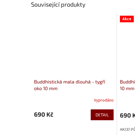
Související produkty
Akce
Buddhistická mala dlouhá - tygří
Buddhi
oko 10 mm
10 mm
Vyprodáno
690 Kč
690 
DETAIL
AKCE! Pů