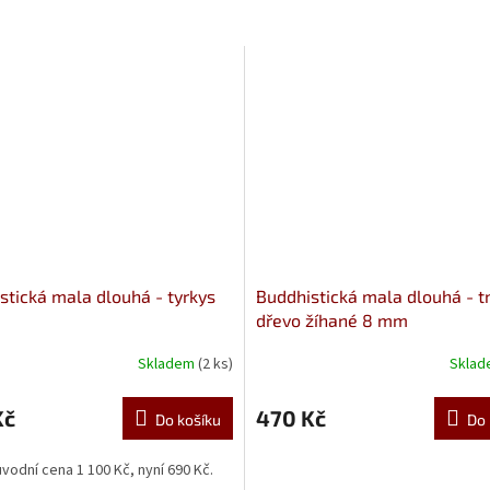
stická mala dlouhá - tyrkys
Buddhistická mala dlouhá - 
dřevo žíhané 8 mm
Skladem
(2 ks)
Skla
Kč
470 Kč
Do košíku
Do 
vodní cena 1 100 Kč, nyní 690 Kč.