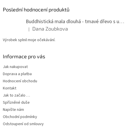
Poslední hodnocení produktů
Buddhistická mala dlouhá - tmavé dřevo s uzlíky 8 mm
Dana Zoubkova
|
Hodnocení produktu je 5 z 5 hvězdiček.
Výrobek splnil moje očekávání.
Informace pro vás
Jak nakupovat
Doprava a platba
Hodnocení obchodu
Kontakt
Jak to začalo …
Spřízněné duše
Napište nám
Obchodní podmínky
Odstoupení od smlouvy