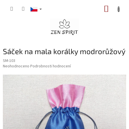
Přejít
NÁKUP
na
obsah
KOŠÍK
Sáček na mala korálky modrorůžový
SM-103
Průměrné
Neohodnoceno
Podrobnosti hodnocení
hodnocení
produktu
je
0,0
z
5
hvězdiček.