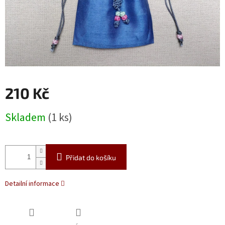
210 Kč
Měrná
Skladem
(1 ks)
cena:
Přidat do košíku
Detailní informace