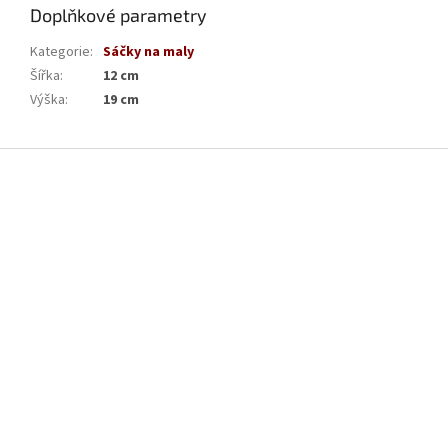
Doplňkové parametry
Kategorie
:
Sáčky na maly
Šířka
:
12 cm
Výška
:
19 cm
Z
á
p
a
t
í